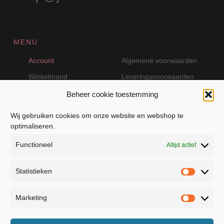
MENU
Account
Algemene voorwaarden
Winkelmand
Leveringsvoorwaarden
Beheer cookie toestemming
Wij gebruiken cookies om onze website en webshop te
VEILIG BETALEN MET MOLLIE
optimaliseren.
Functioneel
Altijd actief
Statistieken
Statistie
Marketing
Marketin
JB Fashion — Powered by Jolanda Bevelander