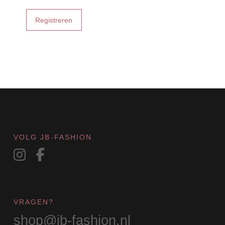
Registreren
VOLG JB-FASHION
VRAGEN?
shop@jb-fashion.nl