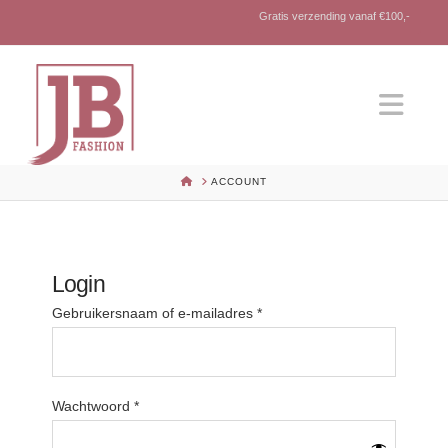
Gratis verzending vanaf €100,-
Nav
HOME
ACCOUNT
Login
Vereist
Gebruikersnaam of e-mailadres
*
Vereist
Wachtwoord
*