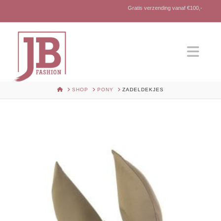
Gratis verzending vanaf €100,-
Nav
HOME
SHOP
PONY
ZADELDEKJES