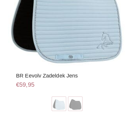
BR Eevolv Zadeldek Jens
€
59,95
Dit
product
heeft
meerdere
variaties.
Deze
optie