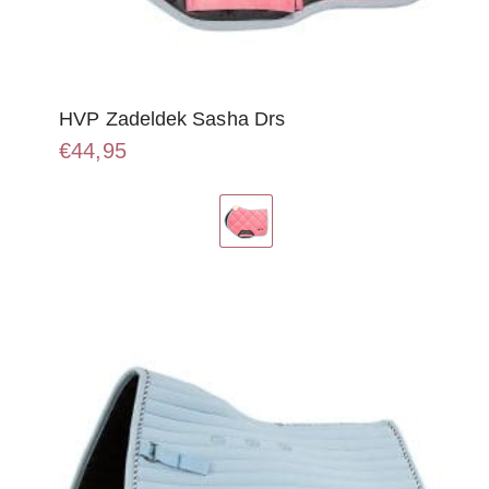
HVP Zadeldek Sasha Drs
€
44,95
Dit
product
heeft
meerdere
variaties.
Deze
optie
kan
gekozen
worden
op
de
productpagina