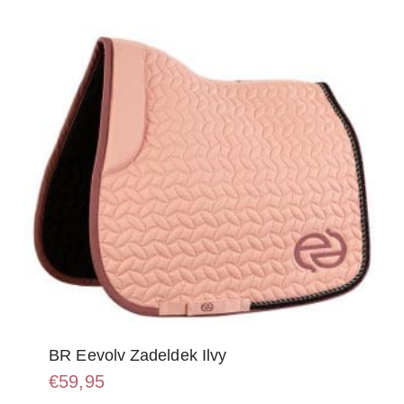
kan
gekozen
worden
op
de
productpagina
BR Eevolv Zadeldek Ilvy
€
59,95
Dit