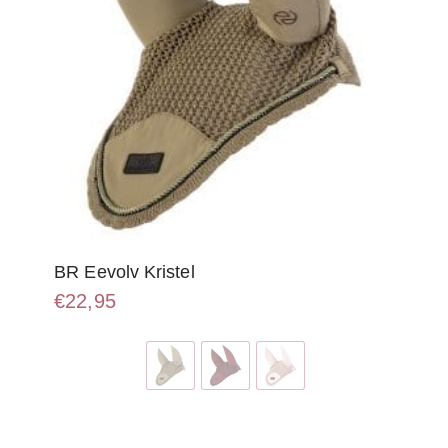
BR Eevolv Kristel
€
22,95
Dit
product
heeft
meerdere
variaties.
Deze