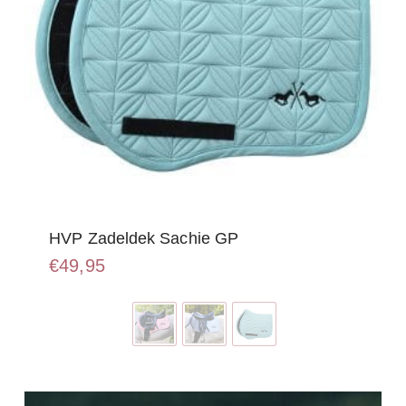
HVP Zadeldek Sachie GP
€
49,95
Dit
product
heeft
meerdere
variaties.
Deze