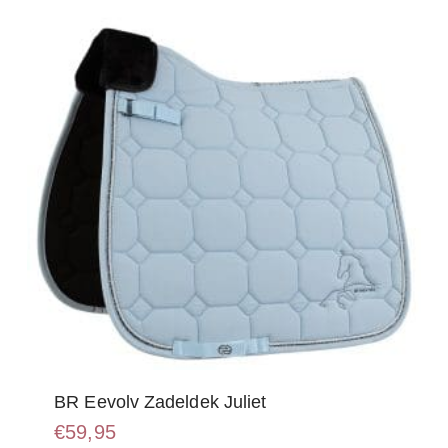
kan
gekozen
worden
op
de
productpagina
BR Eevolv Zadeldek Juliet
€
59,95