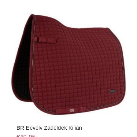
optie
kan
gekozen
worden
op
de
productpagina
BR Eevolv Zadeldek Kilian
€
49,95