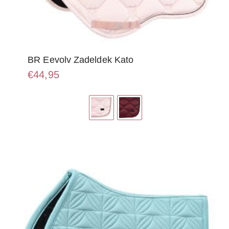
BR Eevolv Zadeldek Kato
€
44,95
Dit
product
heeft
meerdere
variaties.
Deze
optie
kan
gekozen
worden
op
de
productpagina