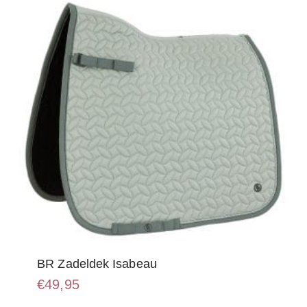
kan
gekozen
worden
op
de
productpagina
BR Zadeldek Isabeau
€
49,95
Dit