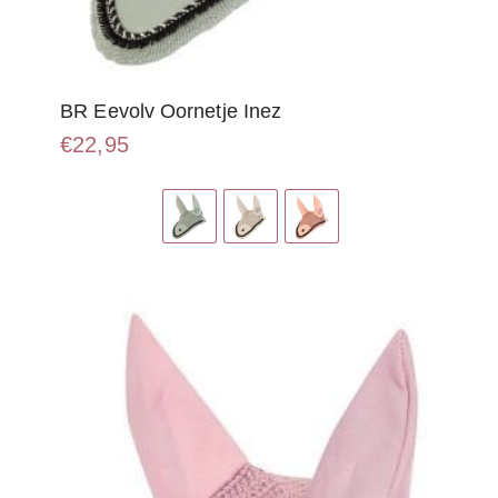
BR Eevolv Oornetje Inez
€
22,95
Dit
product
heeft
meerdere
variaties.
Deze
optie
kan
gekozen
worden
op
de
productpagina