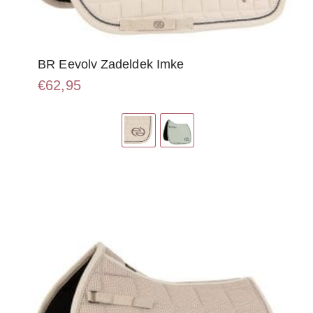
BR Eevolv Zadeldek Imke
€
62,95
Dit
product
heeft
meerdere
variaties.
Deze
optie
kan
gekozen
worden
op
de
productpagina