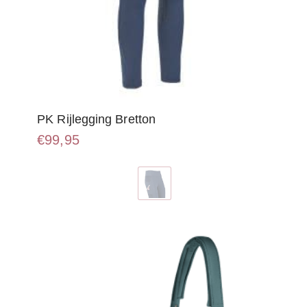
PK Rijlegging Bretton
€
99,95
Dit
product
heeft
meerdere
variaties.
Deze
optie
kan
gekozen
worden