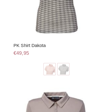
PK Shirt Dakota
€
49,95
Dit
product
heeft
meerdere
variaties.
Deze
optie
kan
gekozen
worden