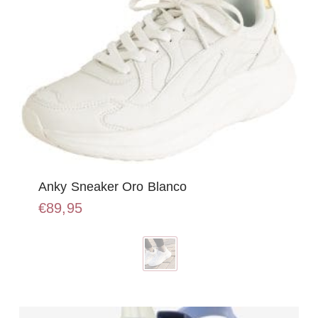
Anky Sneaker Oro Blanco
€
89,95
Dit
product
heeft
meerdere
variaties.
Deze