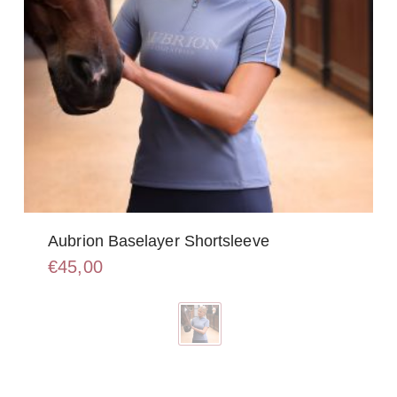
Aubrion Baselayer Shortsleeve
€
45,00
Dit
product
heeft
meerdere
variaties.
Deze