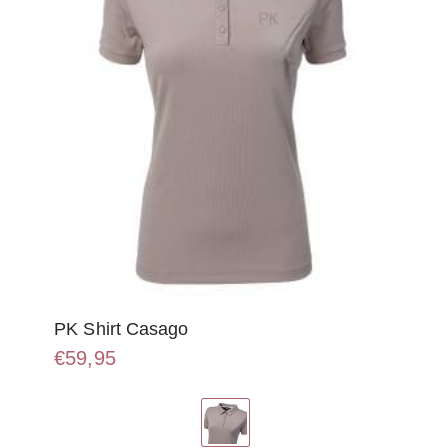
op
de
productpagina
PK Shirt Casago
€
59,95
Dit
product
heeft
meerdere