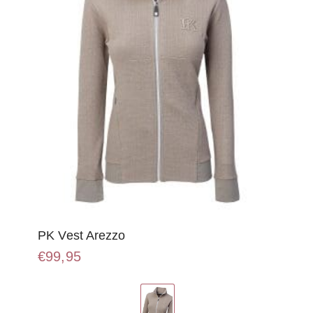
op
de
productpagina
PK Vest Arezzo
€
99,95
Dit
product
heeft