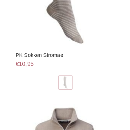
PK Sokken Stromae
€
10,95
Dit
product
heeft
meerdere
variaties.
Deze
optie
kan
gekozen
worden