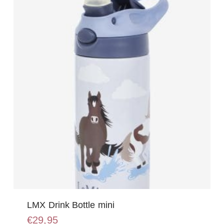
optie
kan
gekozen
worden
op
de
productpagina
LMX Drink Bottle mini
€
29,95