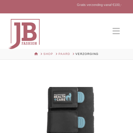
Gratis verzending vanaf €100,-
Nav
HOME
SHOP
PAARD
VERZORGING