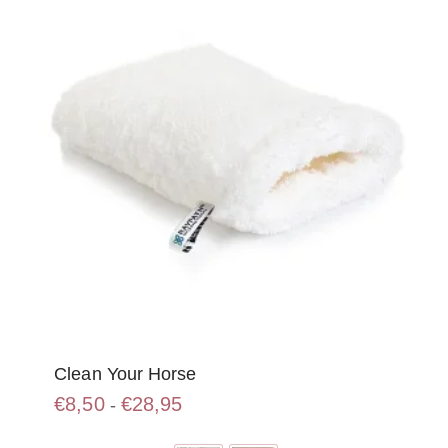
Clean Your Horse
Prijsklasse:
€
8,50
€
28,95
-
€8,50
Dit
tot
product