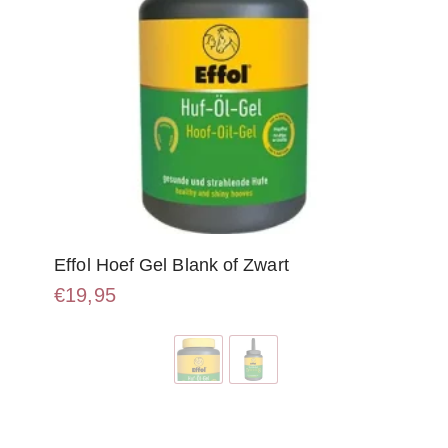
Effol Hoef Gel Blank of Zwart
€
19,95
Dit
product
heeft
meerdere
variaties.
Deze