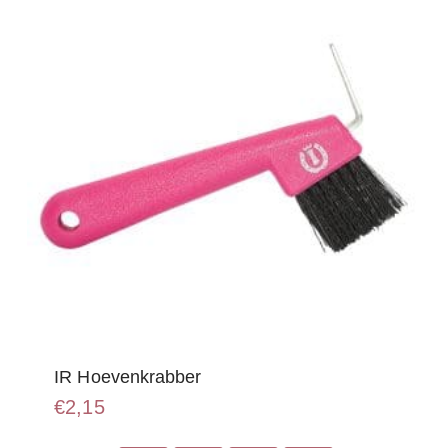
gekozen
worden
op
de
productpagina
IR Hoevenkrabber
€
2,15
Dit