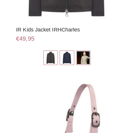
IR Kids Jacket IRHCharles
€
49,95
Dit
product
heeft
meerdere
variaties.
Deze
optie
kan
gekozen
worden
op
de
productpagina