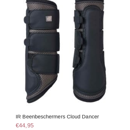
kan
gekozen
worden
op
de
productpagina
IR Beenbeschermers Cloud Dancer
€
44,95