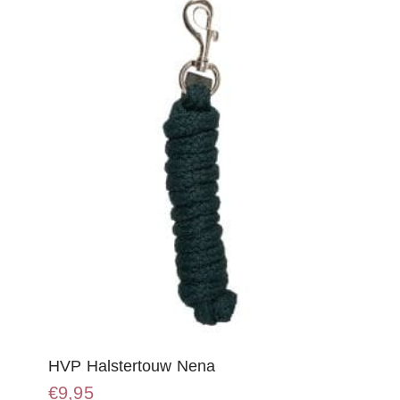
optie
kan
gekozen
worden
op
de
productpagina
HVP Halstertouw Nena
€
9,95