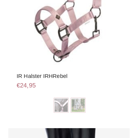
IR Halster IRHRebel
€
24,95
Dit
product
heeft
meerdere
variaties.
Deze
optie