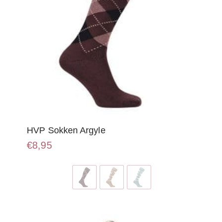
HVP Sokken Argyle
€
8,95
Dit
product
heeft
meerdere
variaties.
Deze