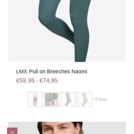
LMX Pull on Breeches Naomi
Prijsklasse:
€
59,95
€
74,95
-
€59,95
Dit
tot
product
€74,95
+3 More
heeft
meerdere
variaties.
Deze
optie