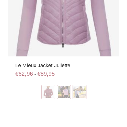
Le Mieux Jacket Juliette
Prijsklasse:
€
62,96
€
89,95
-
€62,96
Dit
tot
product
€89,95
heeft
meerdere
variaties.
Deze
optie
kan