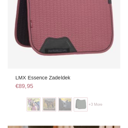
LMX Essence Zadeldek
€
89,95
Dit
product
+3 More
heeft
meerdere
variaties.
Deze