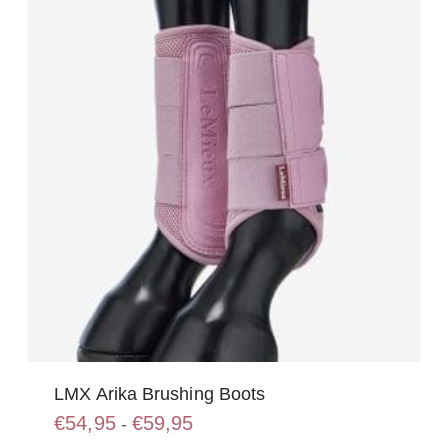
kan
gekozen
worden
op
de
productpagina
LMX Arika Brushing Boots
Prijsklasse:
€
54,95
€
59,95
-
€54,95
Dit