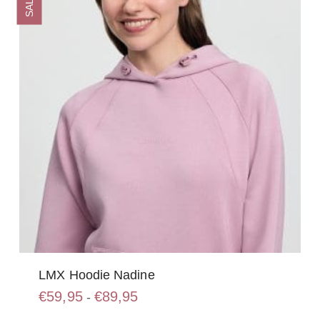
SALE
kan
gekozen
worden
op
de
productpagina
LMX Hoodie Nadine
Prijsklasse:
€
59,95
€
89,95
-
€59,95
Dit
tot