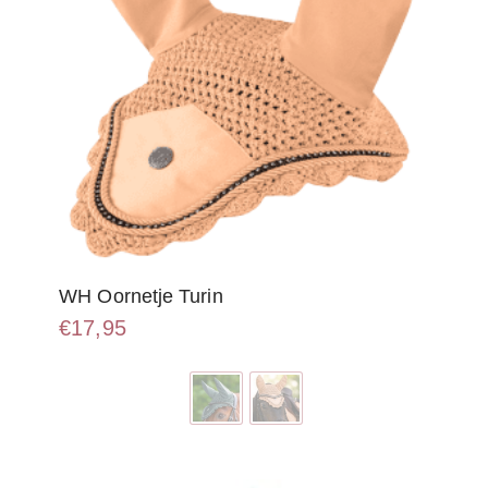
WH Oornetje Turin
€
17,95
Dit
product
heeft
meerdere
variaties.
Deze