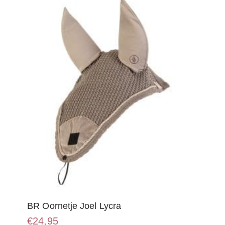
optie
kan
gekozen
worden
op
de
productpagina
BR Oornetje Joel Lycra
€
24,95