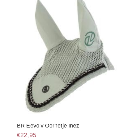
kan
gekozen
worden
op
de
productpagina
BR Eevolv Oornetje Inez
€
22,95