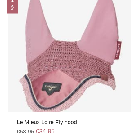
SALE
kan
gekozen
worden
op
de
productpagina
Le Mieux Loire Fly hood
Oorspronkelijke
Huidige
€
34,95
€
53,95
prijs
prijs
Dit