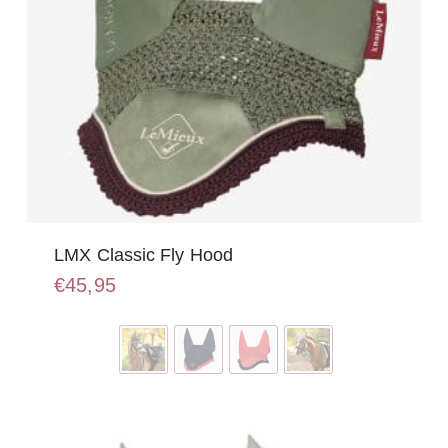
LMX Classic Fly Hood
€
45,95
Dit
product
heeft
meerdere
variaties.
Deze
optie