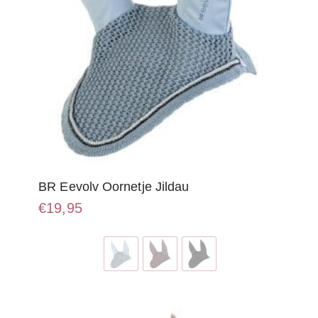
BR Eevolv Oornetje Jildau
€
19,95
Dit
product
heeft
meerdere
variaties.
Deze