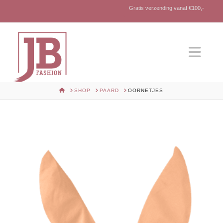
Gratis verzending vanaf €100,-
Nav
HOME
SHOP
PAARD
OORNETJES