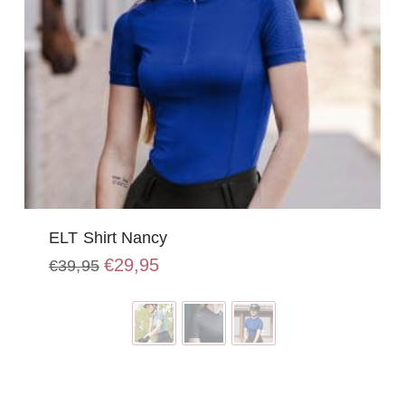
ELT Shirt Nancy
Oorspronkelijke
Huidige
€
29,95
€
39,95
prijs
prijs
Dit
was:
is:
product
€39,95.
€29,95.
heeft
meerdere
variaties.
Deze