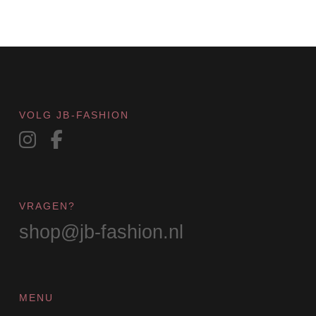
kan
gekozen
worden
op
de
productpagina
VOLG JB-FASHION
VRAGEN?
shop@jb-fashion.nl
MENU