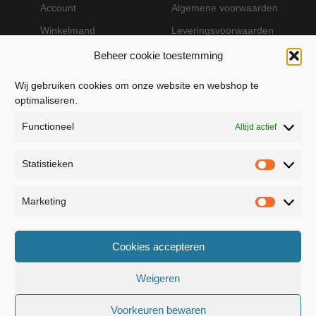
Account
Algemene voorwaarden
Winkelmand
Leveringsvoorwaarden
Beheer cookie toestemming
Wij gebruiken cookies om onze website en webshop te
VEILIG BETALEN MET MOLLIE
optimaliseren.
Functioneel
Altijd actief
Statistieken
Statistie
Marketing
Marketin
JB Fashion — Powered by Jolanda Bevelander
Cookies accepteren
Dressage - Heuvelsweg 19 - 4321 TE Kerkwerve
- KVK 55367399
Weigeren
Voorkeuren bewaren