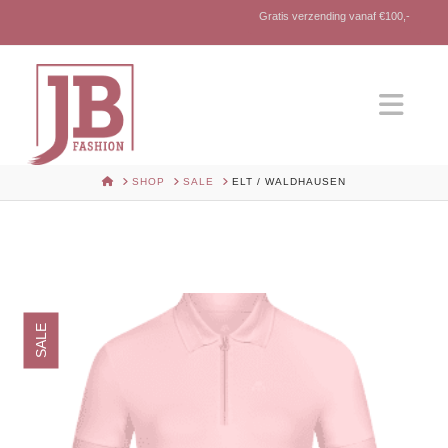
Gratis verzending vanaf €100,-
Nav
HOME
SHOP
SALE
ELT / WALDHAUSEN
SALE