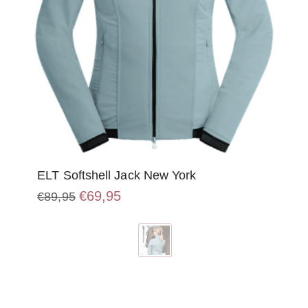
ELT Softshell Jack New York
Oorspronkelijke
Huidige
€
69,95
€
89,95
prijs
prijs
Dit
was:
is:
product
€89,95.
€69,95.
heeft
meerdere
variaties.
Deze
optie