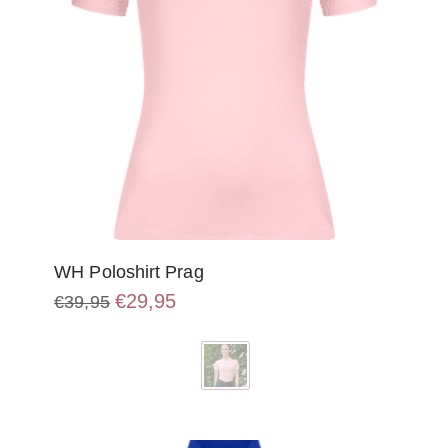
WH Poloshirt Prag
Oorspronkelijke
Huidige
€
29,95
€
39,95
prijs
prijs
Dit
was:
is:
product
€39,95.
€29,95.
heeft
meerdere
variaties.
Deze