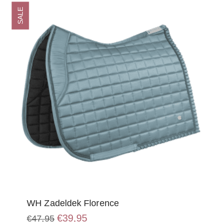
optie
SALE
kan
gekozen
worden
op
de
productpagina
WH Zadeldek Florence
Oorspronkelijke
Huidige
€
39,95
€
47,95