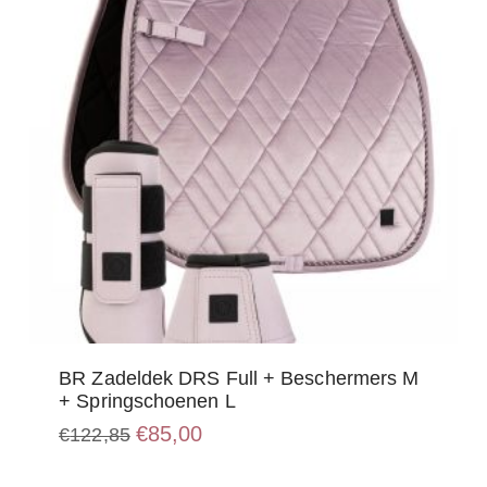
BR Zadeldek DRS Full + Beschermers M
+ Springschoenen L
Oorspronkelijke
Huidige
€
85,00
€
122,85
prijs
prijs
was:
is:
€122,85.
€85,00.