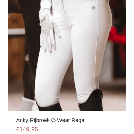
kan
gekozen
worden
op
de
productpagina
Anky Rijbroek C-Wear Regal
€
149,95