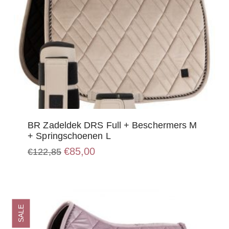
BR Zadeldek DRS Full + Beschermers M
+ Springschoenen L
Oorspronkelijke
Huidige
€
85,00
€
122,85
prijs
prijs
was:
is:
€122,85.
€85,00.
SALE