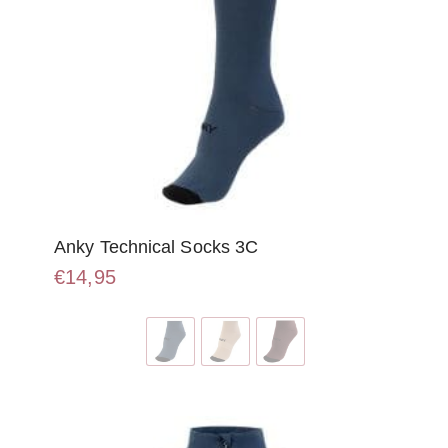
Anky Technical Socks 3C
€
14,95
Dit
product
heeft
meerdere
variaties.
Deze
optie