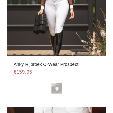
Anky Rijbroek C-Wear Prospect
€
159,95
Dit
product
heeft
meerdere
variaties.
Deze
optie