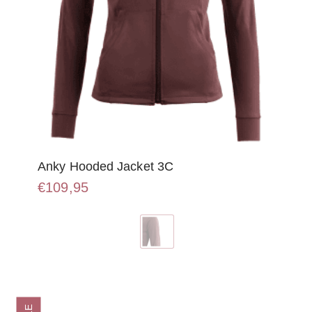
Anky Hooded Jacket 3C
€
109,95
Dit
product
heeft
meerdere
variaties.
Deze
optie