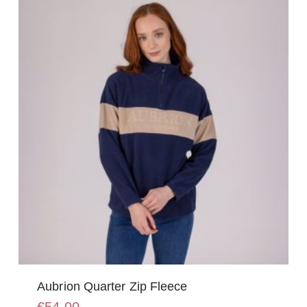
optie
kan
gekozen
worden
op
de
productpagina
Aubrion Quarter Zip Fleece
€
54,00