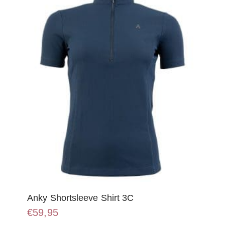
kan
gekozen
worden
op
de
productpagina
Anky Shortsleeve Shirt 3C
€
59,95
Dit