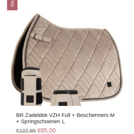
SALE
kan
gekozen
worden
op
de
productpagina
BR Zadeldek VZH Full + Beschermers M
+ Springschoenen L
Oorspronkelijke
Huidige
€
85,00
€
122,85