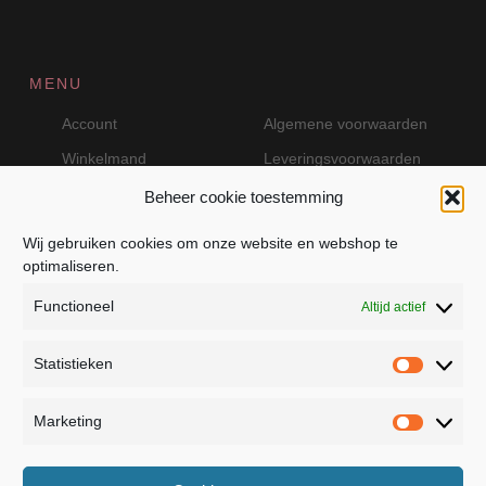
MENU
Account
Algemene voorwaarden
Winkelmand
Leveringsvoorwaarden
Beheer cookie toestemming
Wij gebruiken cookies om onze website en webshop te
VEILIG BETALEN MET MOLLIE
optimaliseren.
Functioneel
Altijd actief
Statistieken
Statistie
Marketing
Marketin
JB Fashion — Powered by Jolanda Bevelander