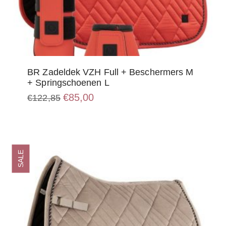
BR Zadeldek VZH Full + Beschermers M
+ Springschoenen L
Oorspronkelijke
Huidige
€
85,00
€
122,85
prijs
prijs
was:
is:
€122,85.
€85,00.
SALE