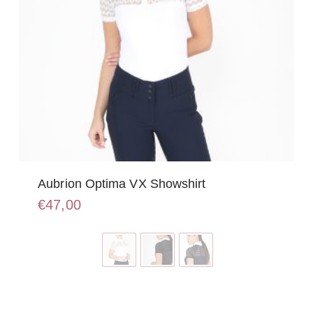
Aubrion Optima VX Showshirt
€
47,00
Dit
product
heeft
meerdere
variaties.
Deze