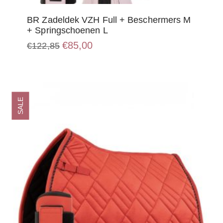
BR Zadeldek VZH Full + Beschermers M
+ Springschoenen L
Oorspronkelijke
Huidige
€
85,00
€
122,85
prijs
prijs
was:
is:
€122,85.
€85,00.
SALE