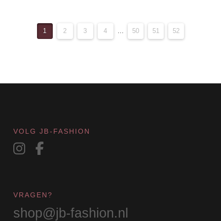
1
2
3
4
…
50
51
52
VOLG JB-FASHION
VRAGEN?
shop@jb-fashion.nl