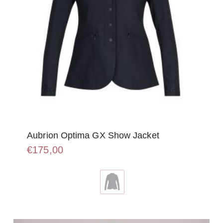
Aubrion Optima GX Show Jacket
€
175,00
Dit
product
heeft
meerdere
variaties.
Deze