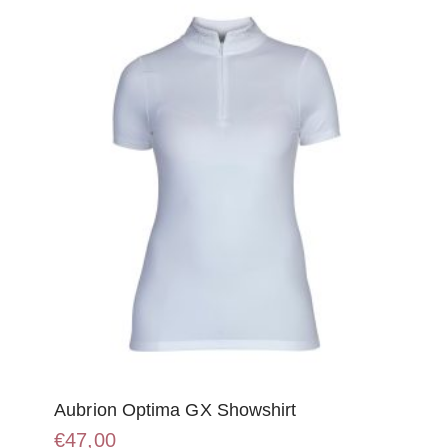
optie
kan
gekozen
worden
op
de
productpagina
Aubrion Optima GX Showshirt
€
47,00