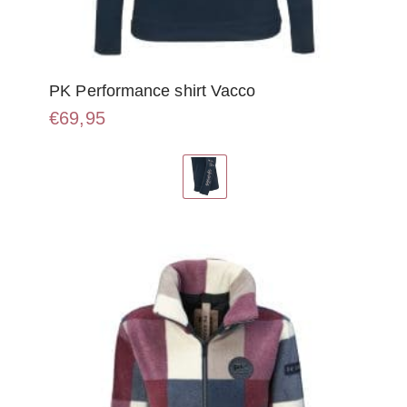
PK Performance shirt Vacco
€
69,95
Dit
product
heeft
meerdere
variaties.
Deze
optie
kan
gekozen
worden
op
de
productpagina