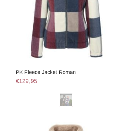
PK Fleece Jacket Roman
€
129,95
Dit
product
heeft
meerdere
variaties.
Deze
optie