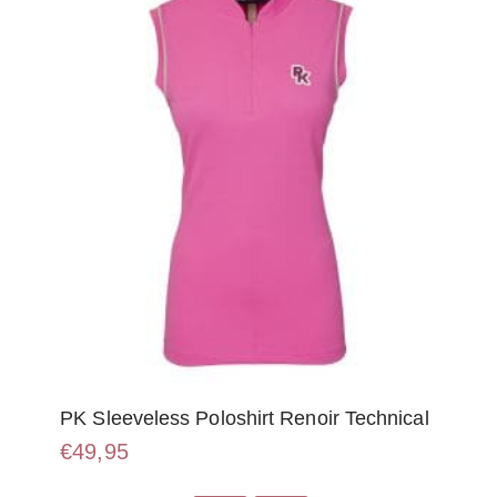
gekozen
worden
op
de
productpagina
PK Sleeveless Poloshirt Renoir Technical
€
49,95
Dit