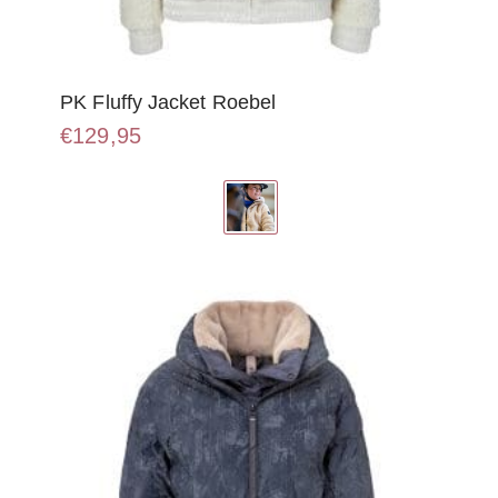
PK Fluffy Jacket Roebel
€
129,95
Dit
product
heeft
meerdere
variaties.
Deze
optie
kan
gekozen
worden
op
de
productpagina