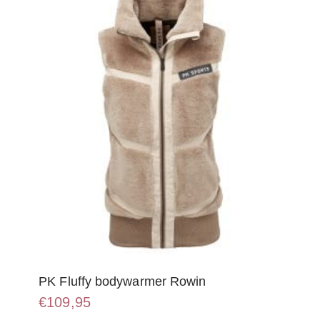
kan
gekozen
worden
op
de
productpagina
PK Fluffy bodywarmer Rowin
€
109,95
Dit