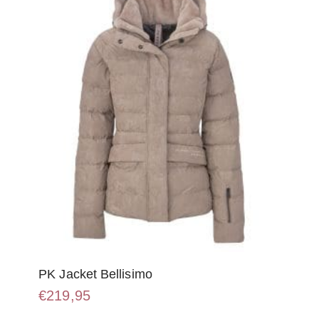
kan
gekozen
worden
op
de
productpagina
PK Jacket Bellisimo
€
219,95
Dit