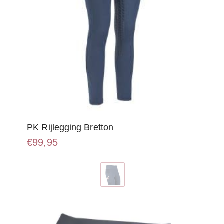
PK Rijlegging Bretton
€
99,95
Dit
product
heeft
meerdere
variaties.
Deze
optie