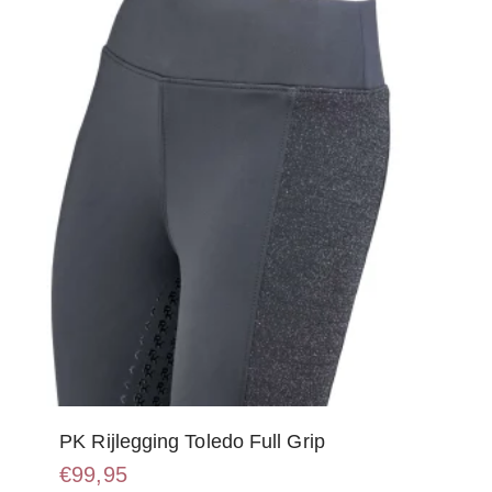
kan
gekozen
worden
op
de
productpagina
PK Rijlegging Toledo Full Grip
€
99,95