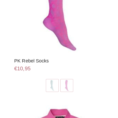
PK Rebel Socks
€
10,95
Dit
product
heeft
meerdere
variaties.
Deze
optie
kan