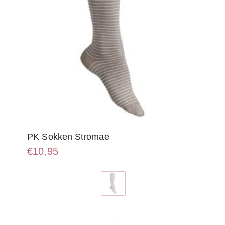
PK Sokken Stromae
€
10,95
Dit
product
heeft
meerdere
variaties.
Deze