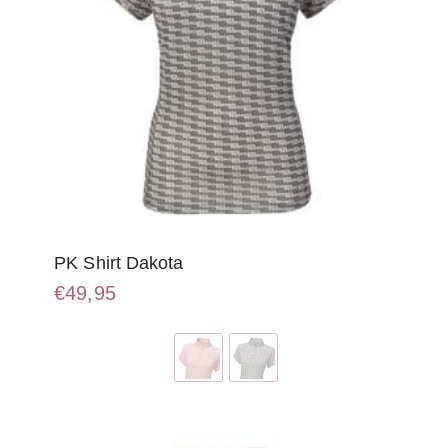
PK Shirt Dakota
€
49,95
Dit
product
heeft
meerdere
variaties.
Deze