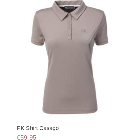
optie
kan
gekozen
worden
op
de
productpagina
PK Shirt Casago
€
59,95