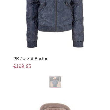
PK Jacket Boston
€
199,95
Dit
product
heeft
meerdere
variaties.
Deze
optie