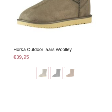
Horka Outdoor laars Woolley
€
39,95
Dit
product
heeft
meerdere
variaties.
Deze
optie
kan
gekozen