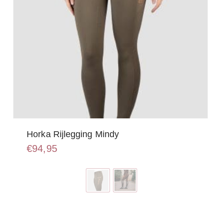
Horka Rijlegging Mindy
€
94,95
Dit
product
heeft
meerdere
variaties.
Deze