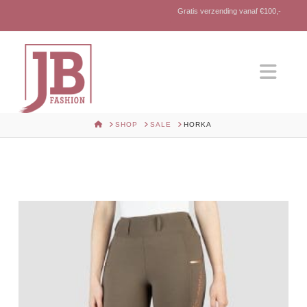
Gratis verzending vanaf €100,-
Nav
HOME
SHOP
SALE
HORKA