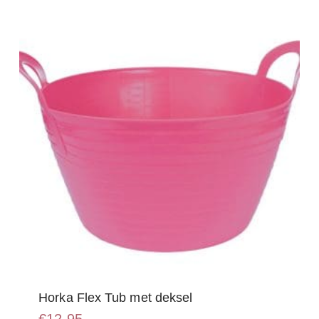
optie
kan
gekozen
worden
op
de
productpagina
Horka Flex Tub met deksel
€
12,95