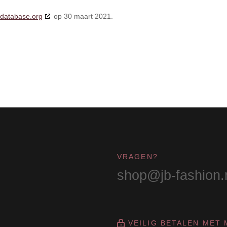
edatabase.org
op 30 maart 2021.
VRAGEN?
shop@jb-fashion.
VEILIG BETALEN MET 