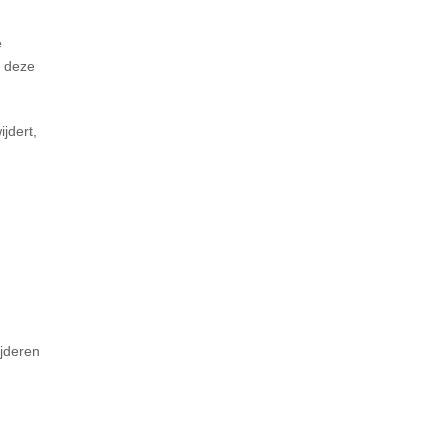
e
r deze
ijdert,
ijderen