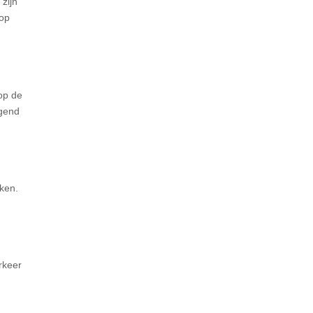
zijn
 op
op de
lgend
aken.
rkeer