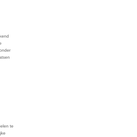
ekend
e
 onder
atsen
elen te
jke