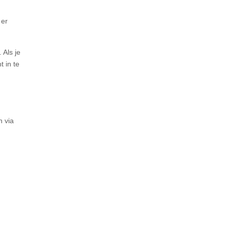
 er
 Als je
 in te
n via