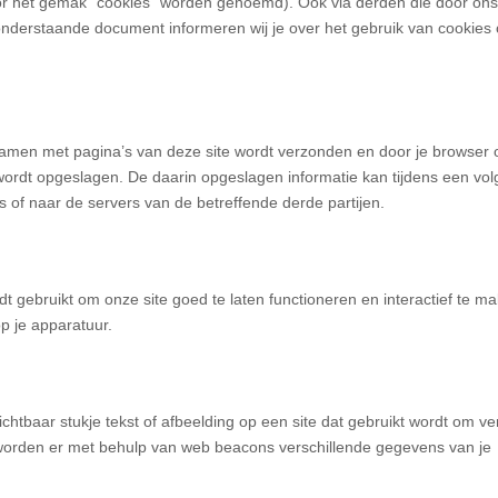
oor het gemak “cookies” worden genoemd). Ook via derden die door ons 
onderstaande document informeren wij je over het gebruik van cookies
samen met pagina’s van deze site wordt verzonden en door je browser 
wordt opgeslagen. De daarin opgeslagen informatie kan tijdens een vo
of naar de servers van de betreffende derde partijen.
 gebruikt om onze site goed te laten functioneren en interactief te m
p je apparatuur.
ichtbaar stukje tekst of afbeelding op een site dat gebruikt wordt om ve
n worden er met behulp van web beacons verschillende gegevens van je