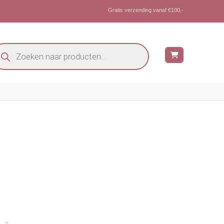
Gratis verzending vanaf €100,-
oducten
eken