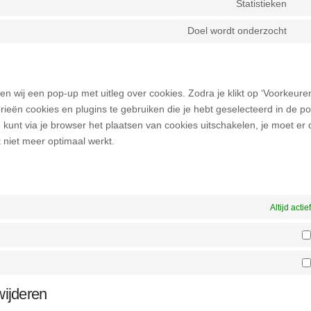
Statistieken
goo
Co
ser
ana
to
Doel wordt onderzocht
com
Co
ser
to
mai
ser
div
en wij een pop-up met uitleg over cookies. Zodra je klikt op ‘Voorkeure
eën cookies en plugins te gebruiken die je hebt geselecteerd in de p
 kunt via je browser het plaatsen van cookies uitschakelen, je moet er
 niet meer optimaal werkt.
Altijd actief
wijderen