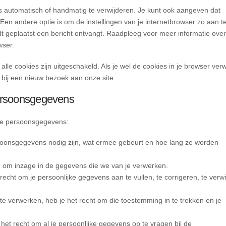
s automatisch of handmatig te verwijderen. Je kunt ook aangeven dat
en andere optie is om de instellingen van je internetbrowser zo aan t
dt geplaatst een bericht ontvangt. Raadpleeg voor meer informatie ove
wser.
 alle cookies zijn uitgeschakeld. Als je wel de cookies in je browser verw
bij een nieuw bezoek aan onze site.
persoonsgegevens
 je persoonsgegevens:
soonsgegevens nodig zijn, wat ermee gebeurt en hoe lang ze worden
n om inzage in de gegevens die we van je verwerken.
t recht om je persoonlijke gegevens aan te vullen, te corrigeren, te verw
e verwerken, heb je het recht om die toestemming in te trekken en je
het recht om al je persoonlijke gegevens op te vragen bij de