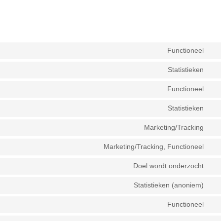
Functioneel
Co
to
Statistieken
Co
ser
to
Functioneel
wo
Co
ser
to
Statistieken
jet
Co
ser
to
Marketing/Tracking
wo
Co
ser
to
Marketing/Tracking, Functioneel
aut
Co
ser
to
Doel wordt onderzocht
goo
Co
ser
fon
to
Statistieken (anoniem)
fa
Co
ser
to
Functioneel
wo
Co
ser
to