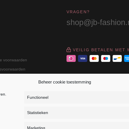
VRAGEN?
shop@jb-fashion.
VEILIG BETALEN MET 
e voorwaarden
gsvoorwaarden
Beheer cookie toestemming
ren.
Functioneel
Statistieken
r Dressage - Heuvelsweg 19 - 4321 TE Kerkwerve - K
Marketing