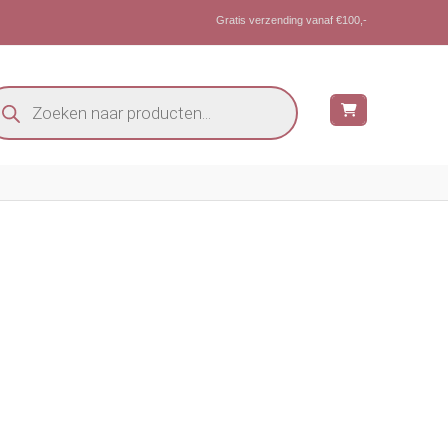
Gratis verzending vanaf €100,-
oducten
eken