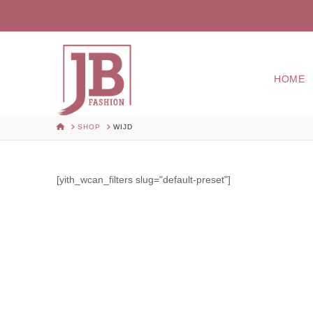
HOME
HOME
SHOP
WIJD
[yith_wcan_filters slug="default-preset"]