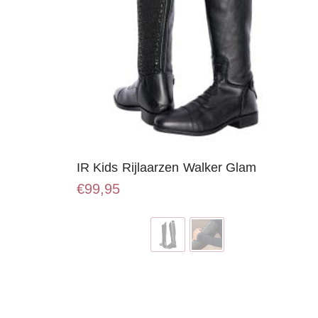
IR Kids Rijlaarzen Walker Glam
€
99,95
Dit
product
heeft
meerdere
variaties.
Deze
optie
kan