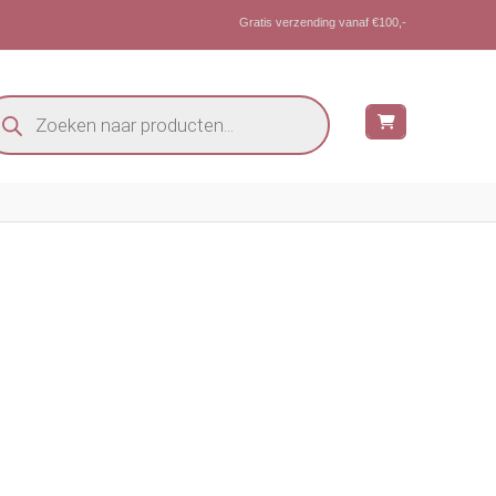
Gratis verzending vanaf €100,-
oducten
eken