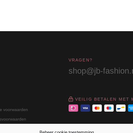
VRAGEN?
shop@jb-fashion.
VEILIG BETALEN MET 
e voorwaarden
gsvoorwaarden
Beheer cookie toestemming