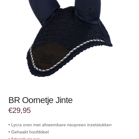
BR Oornetje Jinte
€
29,95
• Lycra oren met afneembare neopreen inzetstukken
• Gehaakt hoofddeel
• Artwork op oor