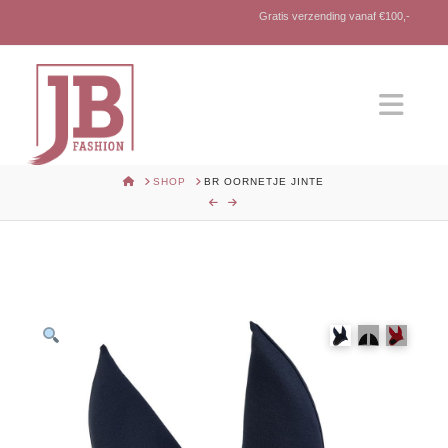
Gratis verzending vanaf €100,-
Nav
HOME
SHOP
BR OORNETJE JINTE