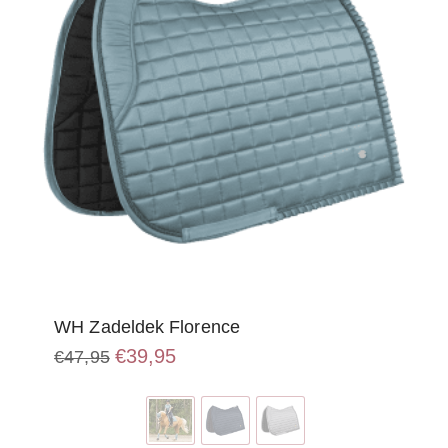
WH Zadeldek Florence
Oorspronkelijke
Huidige
€
39,95
€
47,95
prijs
prijs
Dit
was:
is:
product
€47,95.
€39,95.
heeft
meerdere