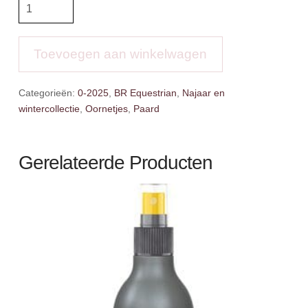
BR
Oornetje
Jinte
aantal
Toevoegen aan winkelwagen
Categorieën:
0-2025
,
BR Equestrian
,
Najaar en
wintercollectie
,
Oornetjes
,
Paard
Gerelateerde Producten