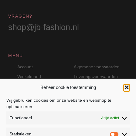
VRAGEN?
shop@jb-fashion.nl
MENU
Account
Algemene voorwaarden
Winkelmand
Leveringsvoorwaarden
Beheer cookie toestemming
Wij gebruiken cookies om onze website en webshop te
VEILIG BETALEN MET MOLLIE
optimaliseren.
Functioneel
Altijd actief
Statistieken