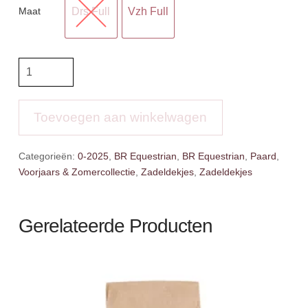
Maat
Drs Full
Vzh Full
BR
Zadeldek
Idzard
aantal
Toevoegen aan winkelwagen
Categorieën:
0-2025
,
BR Equestrian
,
BR Equestrian
,
Paard
,
Voorjaars & Zomercollectie
,
Zadeldekjes
,
Zadeldekjes
Gerelateerde Producten