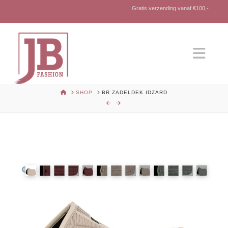
Gratis verzending vanaf €100,-
Nav
HOME
SHOP
BR ZADELDEK IDZARD