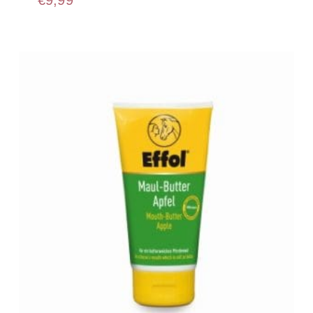
€
9,99