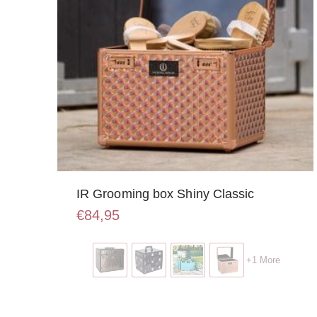
IR Grooming box Shiny Classic
€
84,95
Dit
product
+1 More
heeft
meerdere
variaties.
Deze