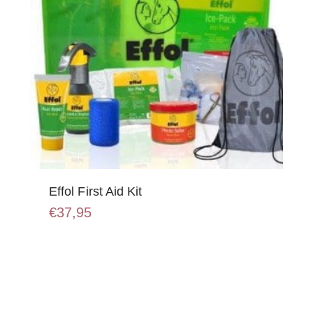
Effol First Aid Kit
€
37,95