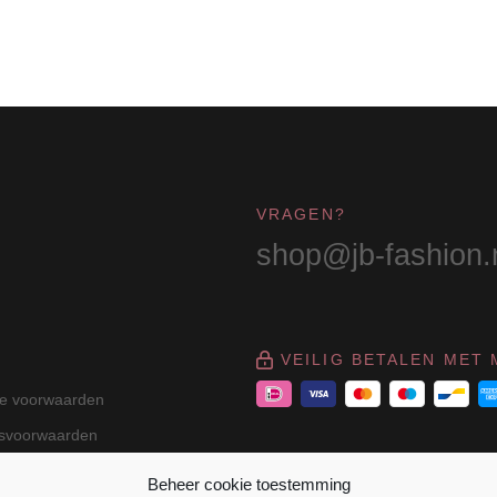
VRAGEN?
shop@jb-fashion.
VEILIG BETALEN MET 
e voorwaarden
gsvoorwaarden
Beheer cookie toestemming