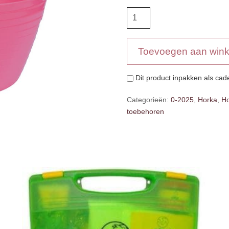
Horka
Flex
Tub
met
Toevoegen aan win
deksel
aantal
Dit product inpakken als ca
Categorieën:
0-2025
,
Horka
,
Ho
toebehoren