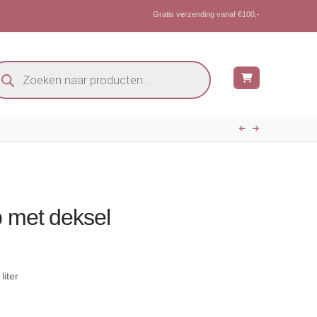
Gratis verzending vanaf €100,-
oducten
eken
 met deksel
iter