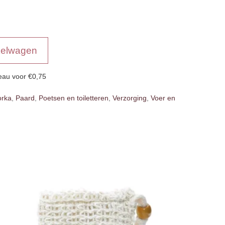
kelwagen
deau voor
€0,75
rka
,
Paard
,
Poetsen en toiletteren
,
Verzorging
,
Voer en