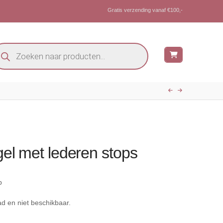
Gratis verzending vanaf €100,-
oducten
eken
gel met lederen stops
p
ad en niet beschikbaar.