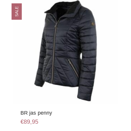
SALE
BR jas penny
€
89,95
Dit