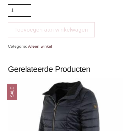
BR
Tregging
Aukje
Sil
Toevoegen aan winkelwagen
Seat
aantal
Categorie:
Alleen winkel
Gerelateerde Producten
SALE