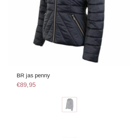
BR jas penny
€
89,95
Dit
product
heeft
meerdere
variaties.
Deze
optie