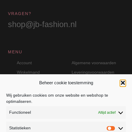
VRAGEN?
shop@jb-fashion.nl
MENU
Account
Algemene voorwaarden
Winkelmand
Leveringsvoorwaarden
Beheer cookie toestemming
Wij gebruiken cookies om onze website en webshop te
VEILIG BETALEN MET MOLLIE
optimaliseren.
Functioneel
Altijd actief
Statistieken
Statistie