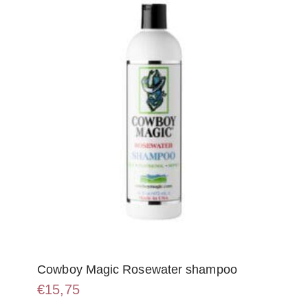
kan
gekozen
worden
op
de
productpagina
Cowboy Magic Rosewater shampoo
€
15,75