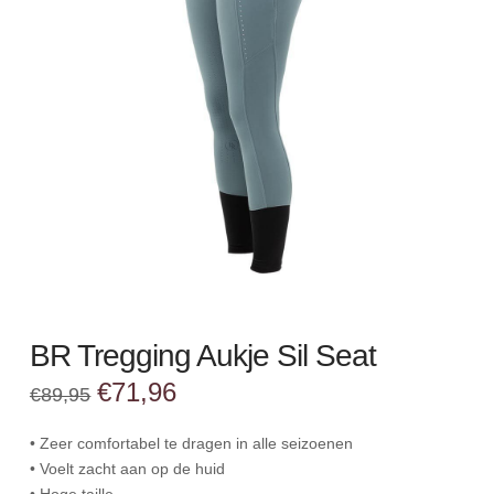
BR Tregging Aukje Sil Seat
Oorspronkelijke
Huidige
€
71,96
€
89,95
prijs
prijs
was:
is:
€89,95.
€71,96.
• Zeer comfortabel te dragen in alle seizoenen
• Voelt zacht aan op de huid
• Hoge taille