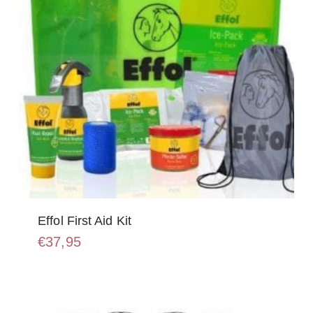
op
de
productpagina
Effol First Aid Kit
€
37,95