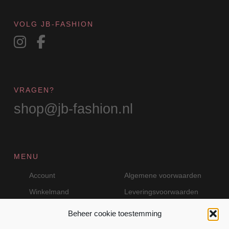
de
productpagina
VOLG JB-FASHION
VRAGEN?
shop@jb-fashion.nl
MENU
Account
Algemene voorwaarden
Winkelmand
Leveringsvoorwaarden
Beheer cookie toestemming