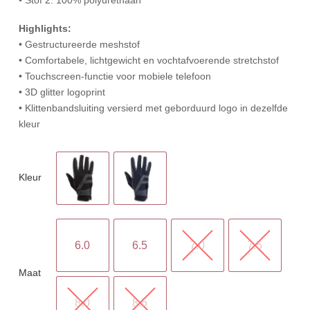
Highlights:
• Gestructureerde meshstof
• Comfortabele, lichtgewicht en vochtafvoerende stretchstof
• Touchscreen-functie voor mobiele telefoon
• 3D glitter logoprint
• Klittenbandsluiting versierd met geborduurd logo in dezelfde
kleur
Kleur
6.0
6.5
7.0
7.5
Maat
8.0
8.5