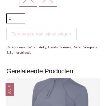
Anky
Handschoenen
Technical
aantal
Toevoegen aan winkelwagen
Categorieën:
0-2025
,
Anky
,
Handschoenen
,
Ruiter
,
Voorjaars
& Zomercollectie
Gerelateerde Producten
SALE