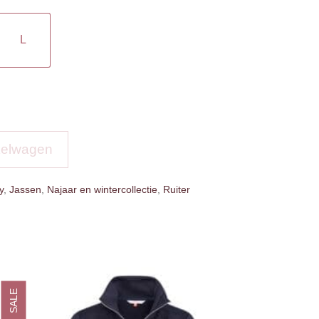
L
kelwagen
y
,
Jassen
,
Najaar en wintercollectie
,
Ruiter
SALE