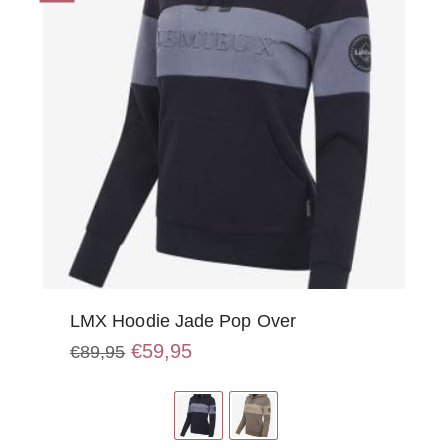
LMX Hoodie Jade Pop Over
Oorspronkelijke
Huidige
€
59,95
€
89,95
prijs
prijs
Dit
was:
is:
product
€89,95.
€59,95.
heeft
meerdere