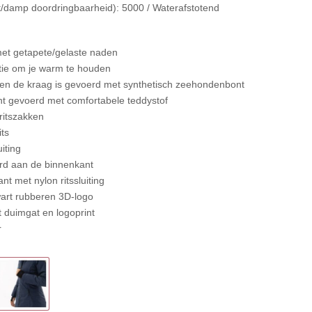
t/damp doordringbaarheid): 5000 / Waterafstotend
met getapete/gelaste naden
atie om je warm te houden
 en de kraag is gevoerd met synthetisch zeehondenbont
nt gevoerd met comfortabele teddystof
ritszakken
ts
iting
oord aan de binnenkant
nt met nylon ritssluiting
art rubberen 3D-logo
 duimgat en logoprint
r