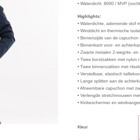
• Waterdicht: 8000 / MVP (voch
Highlights:
• Waterdichte, ademende stof 
• Winddicht en thermische isol
• Binnenzijde van de capuchon
• Binnenkant voor- en achterka
• Zwarte metalen 2-wegrits- en 
• Twee borstzakken met nylon ri
• Twee binnenzakken met ritsslu
• Verstelbaar, elastisch taillek
• Lange splitten aan de achterka
• Afneembare capuchon met zw
• Verlengde stretchmouwen met
• Kinbeschermer en windvange
Kleur