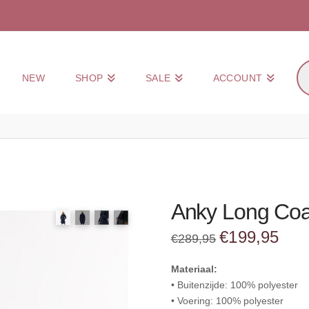
Pr
NEW
SHOP
SALE
ACCOUNT
zo
Anky Long Coa
Oorspronkelijke
Huidi
€
199,95
€
289,95
prijs
prijs
was:
is:
€289,95.
€199,
Materiaal:
• Buitenzijde: 100% polyester
• Voering: 100% polyester