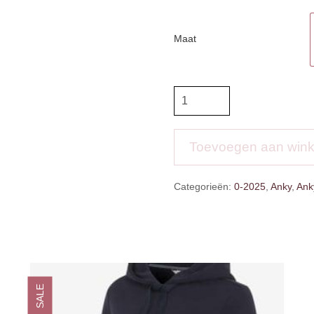
Maat
Anky
Long
Coat
aantal
Toevoegen aan win
Categorieën:
0-2025
,
Anky
,
Ank
SALE