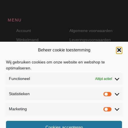
MENU
Account
Algemene voorwaarden
Winkelmand
Leveringsvoorwaarden
Beheer cookie toestemming
Wij gebruiken cookies om onze website en webshop te
VEILIG BETALEN MET MOLLIE
optimaliseren.
Functioneel
Altijd actief
Statistieken
Statistie
Marketing
Marketin
JB Fashion — Powered by Jolanda Bevelander
Cookies accepteren