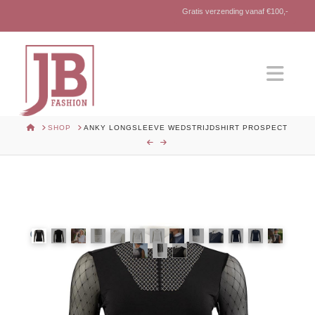
Gratis verzending vanaf €100,-
Nav
HOME
SHOP
ANKY LONGSLEEVE WEDSTRIJDSHIRT PROSPECT