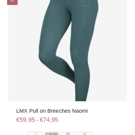
gekozen
worden
op
de
productpagina
LMX Pull on Breeches Naomi
Prijsklasse:
€
59,95
€
74,95
-
€59,95
Dit
tot
product
€74,95