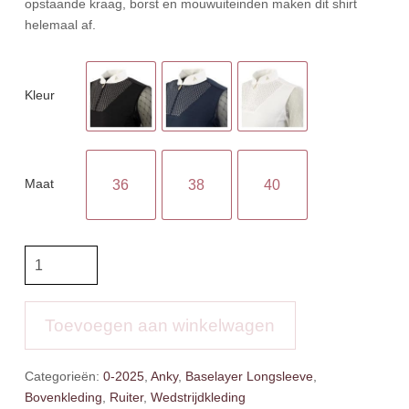
opstaande kraag, borst en mouwuiteinden maken dit shirt
helemaal af.
Kleur
Maat
36
38
40
Anky
Longsleeve
Wedstrijdshirt
Prospect
Toevoegen aan winkelwagen
aantal
Categorieën:
0-2025
,
Anky
,
Baselayer Longsleeve
,
Bovenkleding
,
Ruiter
,
Wedstrijdkleding