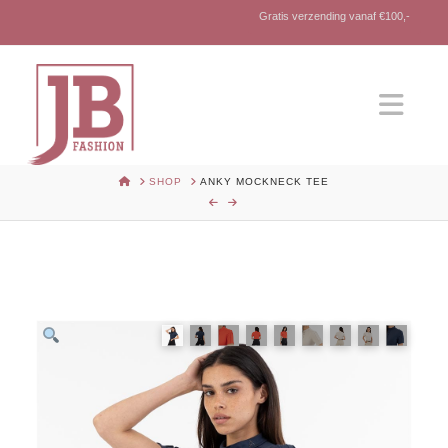
Gratis verzending vanaf €100,-
Nav
HOME
SHOP
ANKY MOCKNECK TEE