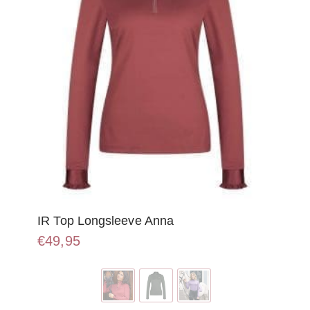
IR Top Longsleeve Anna
€
49,95
Dit
product
heeft
meerdere