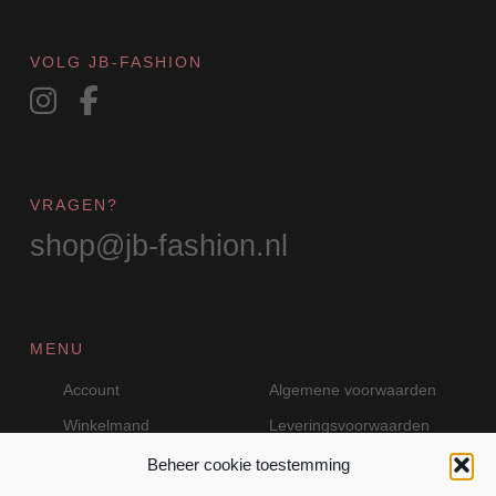
de
productpagina
VOLG JB-FASHION
VRAGEN?
shop@jb-fashion.nl
MENU
Account
Algemene voorwaarden
Winkelmand
Leveringsvoorwaarden
Beheer cookie toestemming