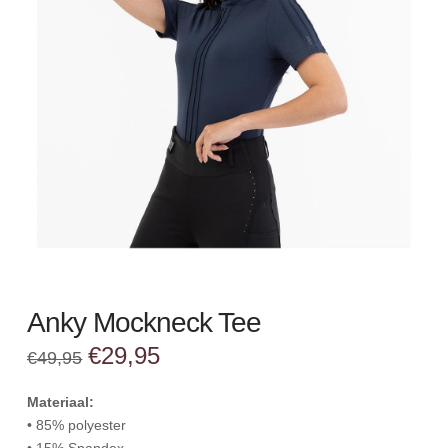
Anky Mockneck Tee
Oorspronkelijke
Huidige
€
29,95
€
49,95
prijs
prijs
was:
is:
€49,95.
€29,95.
Materiaal:
• 85% polyester
• 15% Spandex