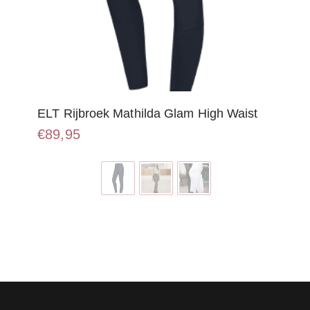
ELT Rijbroek Mathilda Glam High Waist
€
89,95
Dit
product
heeft
meerdere
variaties.
Deze
optie
kan
gekozen
worden
op