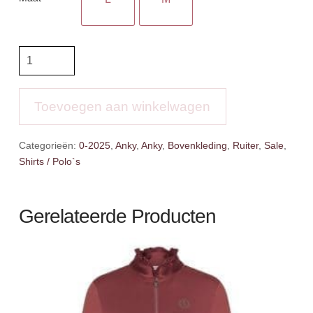
Anky
Mockneck
Tee
aantal
Toevoegen aan winkelwagen
Categorieën:
0-2025
,
Anky
,
Anky
,
Bovenkleding
,
Ruiter
,
Sale
,
Shirts / Polo`s
Gerelateerde Producten