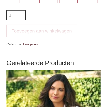
Anky
Poloshirt
Short
Sleeve
Toevoegen aan winkelwagen
aantal
Categorie:
Longeren
Gerelateerde Producten