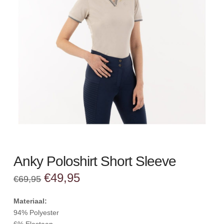
Anky Poloshirt Short Sleeve
Oorspronkelijke
Huidige
€
49,95
€
69,95
prijs
prijs
was:
is:
€69,95.
€49,95.
Materiaal:
94% Polyester
6% Elastaan