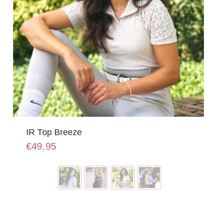
IR Top Breeze
€
49,95
Dit
product
heeft
meerdere
variaties.
Deze