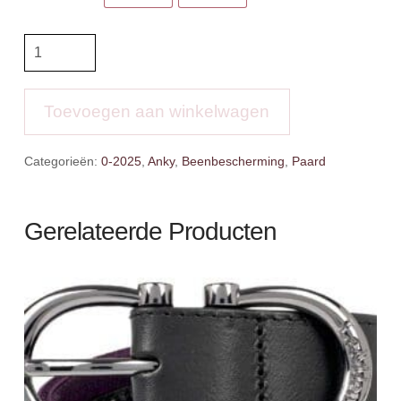
Anky
Proficient
Boots
Jubilee
Toevoegen aan winkelwagen
aantal
Categorieën:
0-2025
,
Anky
,
Beenbescherming
,
Paard
Gerelateerde Producten