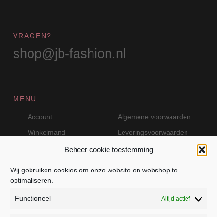
VRAGEN?
shop@jb-fashion.nl
MENU
Account
Algemene voorwaarden
Winkelmand
Leveringsvoorwaarden
Beheer cookie toestemming
Wij gebruiken cookies om onze website en webshop te
VEILIG BETALEN MET MOLLIE
optimaliseren.
Functioneel
Altijd actief