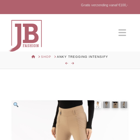
Gratis verzending vanaf €100,-
Nav
HOME
SHOP
ANKY TREGGING INTENSIFY