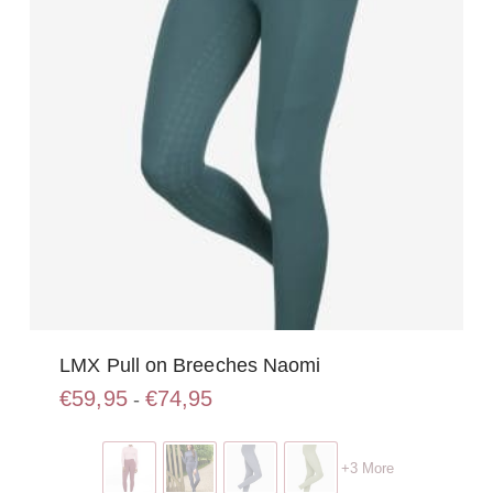
op
de
productpagina
LMX Pull on Breeches Naomi
Prijsklasse:
€
59,95
€
74,95
-
€59,95
Dit
tot
product
€74,95
+3 More
heeft