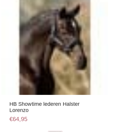
HB Showtime lederen Halster
Lorenzo
€
64,95
Dit
product