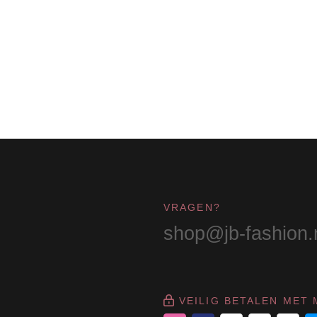
VRAGEN?
shop@jb-fashion.
VEILIG BETALEN MET 