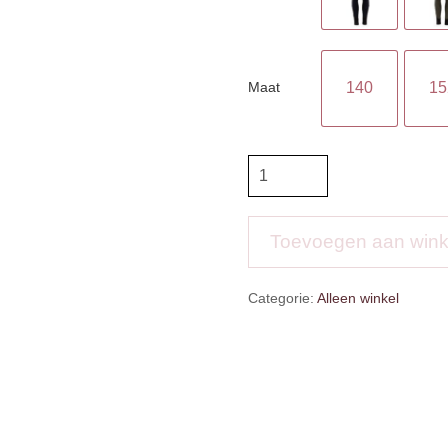
Maat
140
15
BR
4-
EH
Rijbroek
Toevoegen aan win
Marissa
aantal
Categorie:
Alleen winkel