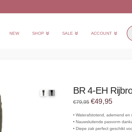
Pr
NEW
SHOP
SALE
ACCOUNT
zo
BR 4-EH Rijbr
Oorspronkelijke
Huidige
€
49,95
€
79,95
prijs
prijs
was:
is:
€79,95.
€49,95.
• Waterafstotend, ademend en 
• Nauwsluitende pasvorm dankzi
• Diepe zak perfect geschikt vo