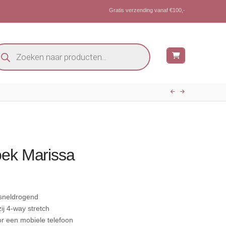
Gratis verzending vanaf €100,-
oducten
eken
oek Marissa
sneldrogend
j 4-way stretch
or een mobiele telefoon