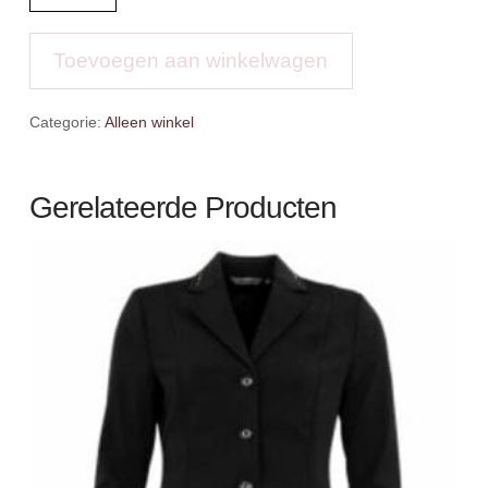
4-
EH
Peesbeschermers
Toevoegen aan winkelwagen
Dex
aantal
Categorie:
Alleen winkel
Gerelateerde Producten