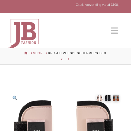
Gratis verzending vanaf €100,-
Nav
HOME
SHOP
BR 4-EH PEESBESCHERMERS DEX