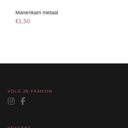
Manenkam metaal
€
1,50
VOLG JB-FASHION
VRAGEN?