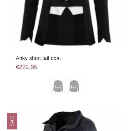
Anky short tail coat
€
229,95
Dit
product
heeft
meerdere
variaties.
Deze
optie
SALE
kan
gekozen