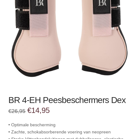
BR 4-EH Peesbeschermers Dex
Oorspronkelijke
Huidige
€
14,95
€
26,95
prijs
prijs
was:
is:
€26,95.
€14,95.
• Optimale bescherming
• Zachte, schokabsorberende voering van neopreen
• Sterke klittenbandsluitingen met dubbellaagse, elastische