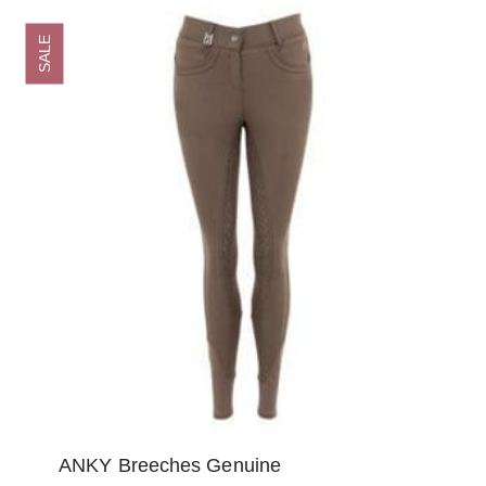
optie
SALE
kan
gekozen
worden
op
de
productpagina
ANKY Breeches Genuine