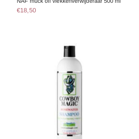
NAF muck off vlekkenverwijderaar 500 ml
€
18,50