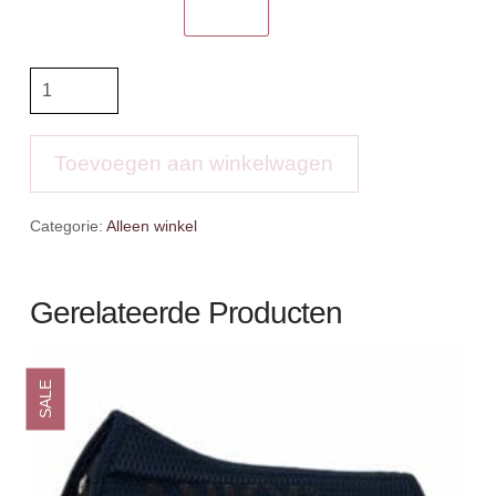
BR
Deken
Teddyfleece
aantal
Toevoegen aan winkelwagen
Categorie:
Alleen winkel
Gerelateerde Producten
SALE