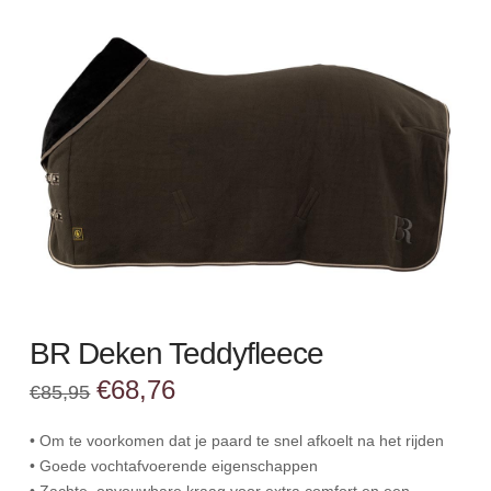
BR Deken Teddyfleece
Oorspronkelijke
Huidige
€
68,76
€
85,95
prijs
prijs
was:
is:
€85,95.
€68,76.
• Om te voorkomen dat je paard te snel afkoelt na het rijden
• Goede vochtafvoerende eigenschappen
• Zachte, opvouwbare kraag voor extra comfort en een