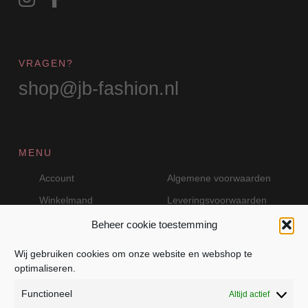
VRAGEN?
shop@jb-fashion.nl
MENU
Account
Algemene voorwaarden
Winkelmand
Leveringsvoorwaarden
Beheer cookie toestemming
Wij gebruiken cookies om onze website en webshop te
VEILIG BETALEN MET MOLLIE
optimaliseren.
Functioneel
Altijd actief