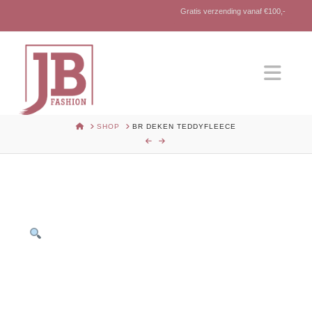
Gratis verzending vanaf €100,-
Nav
HOME
SHOP
BR DEKEN TEDDYFLEECE