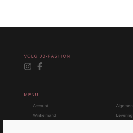
VOLG JB-FASHION
MENU
Account
Algemen
Winkelmand
Leverin