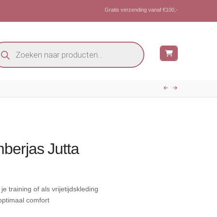
Gratis verzending vanaf €100,-
oducten
eken
berjas Jutta
e training of als vrijetijdskleding
optimaal comfort