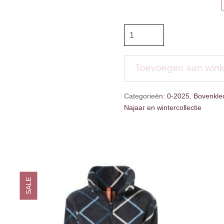
BR
Eevolv
Bomberjas
Jutta
Toevoegen aan win
aantal
Categorieën:
0-2025
,
Bovenkled
Najaar en wintercollectie
SALE