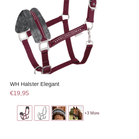
WH Halster Elegant
€
19,95
Dit
product
+3 More
heeft
meerdere
variaties.
Deze