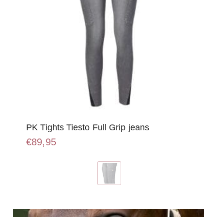
PK Tights Tiesto Full Grip jeans
€
89,95
Dit
product
heeft
meerdere
variaties.
Deze