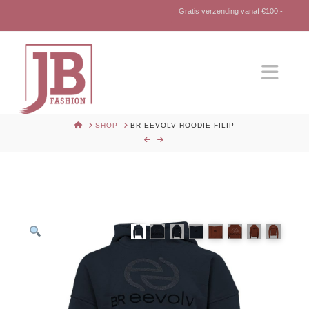
Gratis verzending vanaf €100,-
Nav
HOME
SHOP
BR EEVOLV HOODIE FILIP