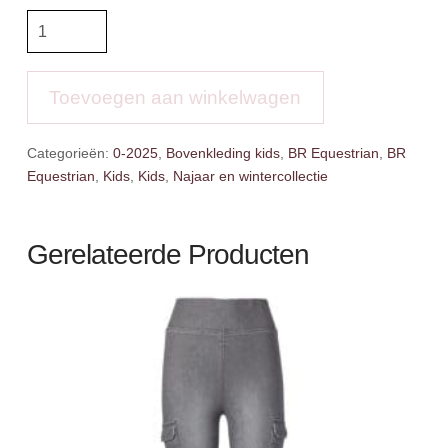
BR
Eevolv
Hoodie
Filip
Toevoegen aan winkelwagen
aantal
Categorieën:
0-2025
,
Bovenkleding kids
,
BR Equestrian
,
BR
Equestrian
,
Kids
,
Kids
,
Najaar en wintercollectie
Gerelateerde Producten