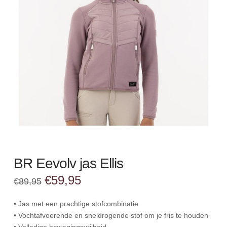
BR Eevolv jas Ellis
Oorspronkelijke
Huidige
€
59,95
€
89,95
prijs
prijs
was:
is:
€89,95.
€59,95.
• Jas met een prachtige stofcombinatie
• Vochtafvoerende en sneldrogende stof om je fris te houden
• Volledige bewegingsvrijheid