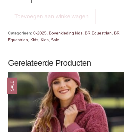
Eevolv
jas
Ellis
Toevoegen aan winkelwagen
aantal
Categorieën:
0-2025
,
Bovenkleding kids
,
BR Equestrian
,
BR
Equestrian
,
Kids
,
Kids
,
Sale
Gerelateerde Producten
SALE