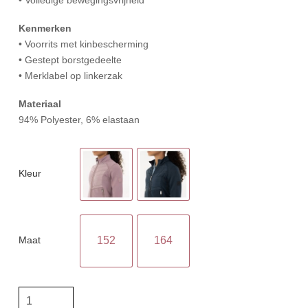
Kenmerken
• Voorrits met kinbescherming
• Gestept borstgedeelte
• Merklabel op linkerzak
Materiaal
94% Polyester, 6% elastaan
Kleur
Maat
152
164
BR