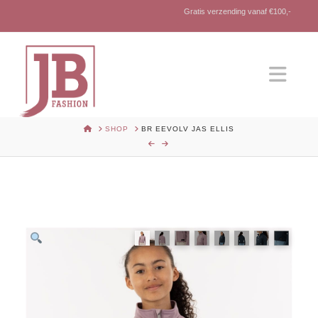
Gratis verzending vanaf €100,-
Nav
HOME
SHOP
BR EEVOLV JAS ELLIS