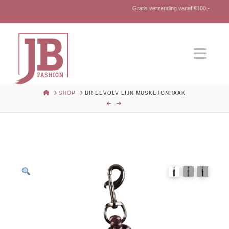
Gratis verzending vanaf €100,-
Nav
HOME
SHOP
BR EEVOLV LIJN MUSKETONHAAK