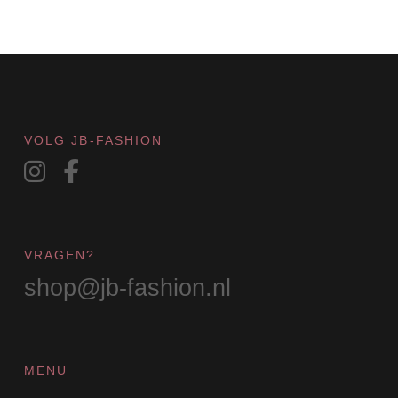
optie
kan
gekozen
worden
op
de
productpagina
VOLG JB-FASHION
VRAGEN?
shop@jb-fashion.nl
MENU