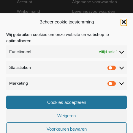
Account
Algemene voorwaarden
Winkelmand
Leveringsvoorwaarden
Beheer cookie toestemming
Wij gebruiken cookies om onze website en webshop te
VEILIG BETALEN MET MOLLIE
optimaliseren.
Functioneel
Altijd actief
Statistieken
Statistie
Marketing
Marketin
JB Fashion — Powered by Jolanda Bevelander
Cookies accepteren
Dressage - Heuvelsweg 19 - 4321 TE Kerkwerve
- KVK 55367399
Weigeren
Voorkeuren bewaren