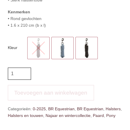
Kenmerken
• Rond gevlochten
• 1.6 x 210 cm (b x l)
Kleur
BR
Eevolv
lijn
Musketonhaak
Toevoegen aan winkelwagen
aantal
Categorieën:
0-2025
,
BR Equestrian
,
BR Equestrian
,
Halsters
,
Halsters en touwen
,
Najaar en wintercollectie
,
Paard
,
Pony