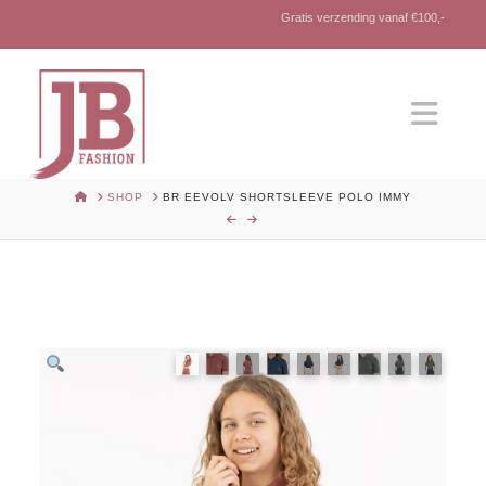
Gratis verzending vanaf €100,-
Nav
HOME
SHOP
BR EEVOLV SHORTSLEEVE POLO IMMY