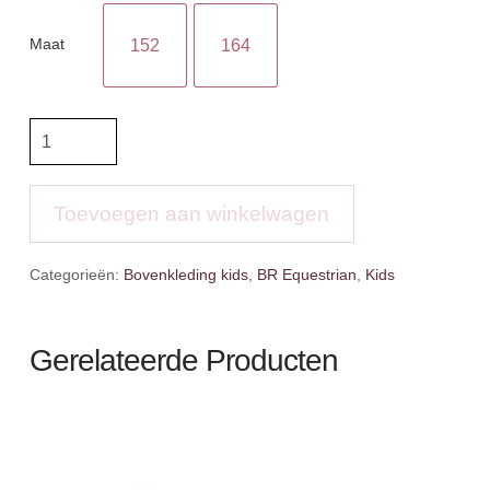
Maat
152
164
BR
Eevolv
Shortsleeve
polo
Toevoegen aan winkelwagen
Immy
aantal
Categorieën:
Bovenkleding kids
,
BR Equestrian
,
Kids
Gerelateerde Producten