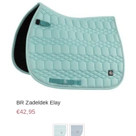
BR Zadeldek Elay
€
42,95
Dit
product
heeft