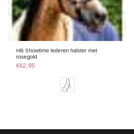
HB Showtime lederen halster met
rosegold
€
62,95
Dit
product
heeft
meerdere
variaties.
Deze
optie
kan
gekozen
worden