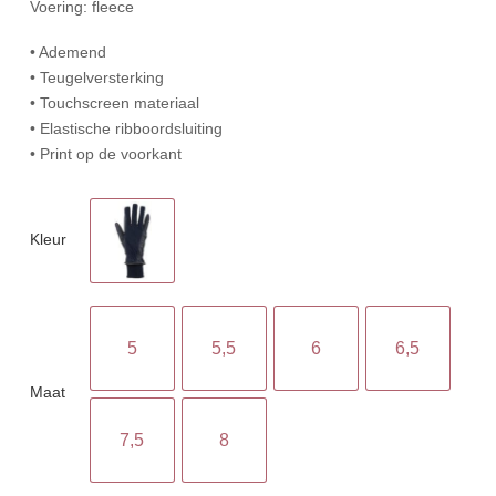
Voering: fleece
• Ademend
• Teugelversterking
• Touchscreen materiaal
• Elastische ribboordsluiting
• Print op de voorkant
Kleur
5
5,5
6
6,5
Maat
7,5
8