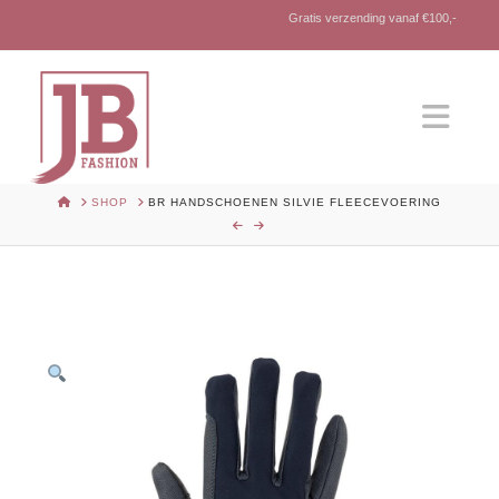
Gratis verzending vanaf €100,-
Nav
HOME
SHOP
BR HANDSCHOENEN SILVIE FLEECEVOERING