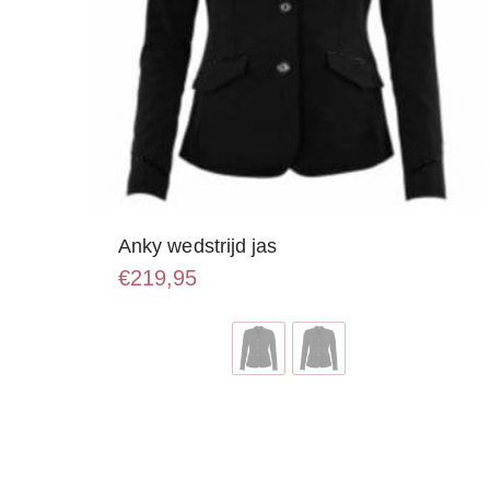
Anky wedstrijd jas
€
219,95
Dit
product
heeft
meerdere
variaties.
Deze
optie
kan