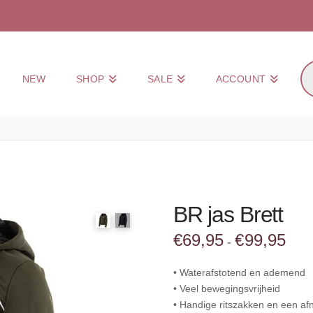
Pr
NEW
SHOP
SALE
ACCOUNT
zo
BR jas Brett
Prijs
€
69,95
€
99,95
-
€69,
tot
€99,
• Waterafstotend en ademend
• Veel bewegingsvrijheid
• Handige ritszakken en een 