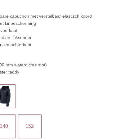
are capuchon met verstelbaar elastisch koord
met kinbescherming
 voorkant
rst en linksonder
or- en achterkant
00 mm waterdichte stof)
ster teddy
140
152