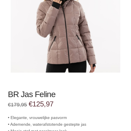
BR Jas Feline
Oorspronkelijke
Huidige
€
125,97
€
179,95
prijs
prijs
was:
is:
€179,95.
€125,97.
• Elegante, vrouwelijke pasvorm
• Ademende, waterafstotende gestepte jas
• Mooie stof met parelmoer look