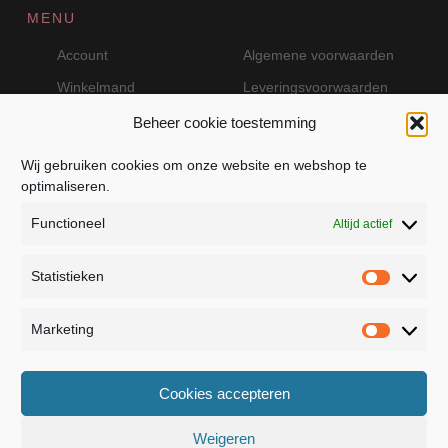
MENU
Account
Algemene voorwaarden
Winkelmand
Leveringsvoorwaarden
Beheer cookie toestemming
Wij gebruiken cookies om onze website en webshop te
VEILIG BETALEN MET MOLLIE
optimaliseren.
Functioneel
Altijd actief
Statistieken
Statistie
Marketing
Marketin
JB Fashion — Powered by Jolanda Bevelander
Cookies accepteren
Dressage - Heuvelsweg 19 - 4321 TE Kerkwerve
- KVK 55367399
Weigeren