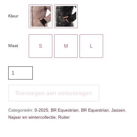
Kleur
Maat
S
M
L
BR
Jas
Feline
aantal
Toevoegen aan winkelwagen
Categorieën:
0-2025
,
BR Equestrian
,
BR Equestrian
,
Jassen
,
Najaar en wintercollectie
,
Ruiter