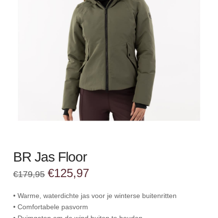
BR Jas Floor
Oorspronkelijke
Huidige
€
125,97
€
179,95
prijs
prijs
was:
is:
€179,95.
€125,97.
• Warme, waterdichte jas voor je winterse buitenritten
• Comfortabele pasvorm
• Duimgaten om de wind buiten te houden