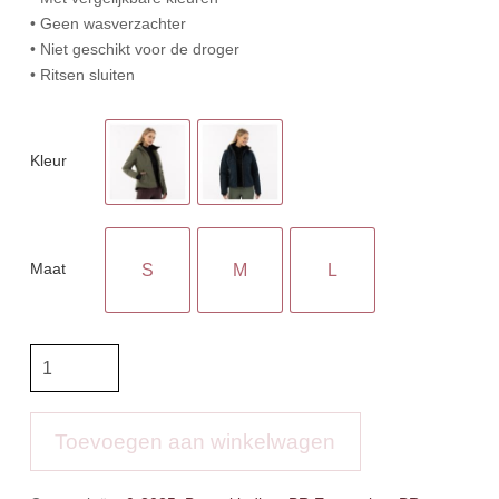
• Geen wasverzachter
• Niet geschikt voor de droger
• Ritsen sluiten
Kleur
Maat
S
M
L
BR
Jas
Floor
aantal
Toevoegen aan winkelwagen