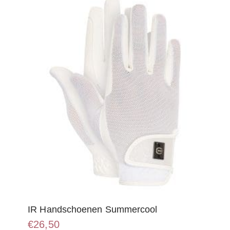
optie
kan
gekozen
worden
op
de
productpagina
IR Handschoenen Summercool
€
26,50