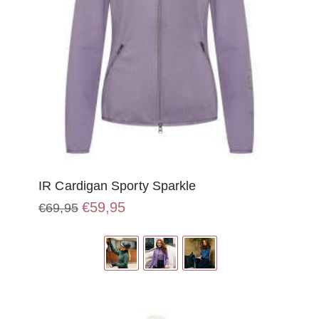
IR Cardigan Sporty Sparkle
Oorspronkelijke
Huidige
€
59,95
€
69,95
prijs
prijs
Dit
was:
is:
product
€69,95.
€59,95.
heeft
meerdere
variaties.
Deze