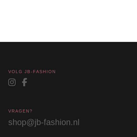
VOLG JB-FASHION
VRAGEN?
shop@jb-fashion.nl