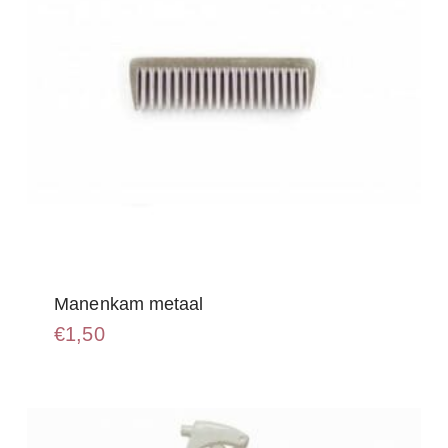
de
productpagina
Manenkam metaal
€
1,50