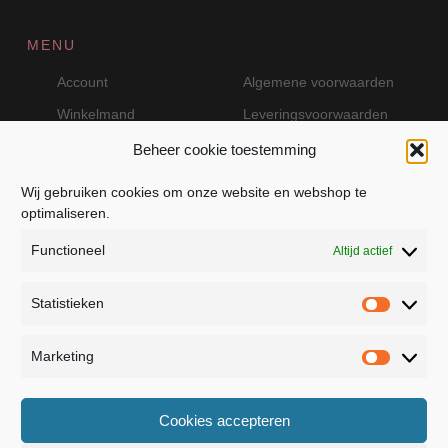
MENU
Account
Algemene voorwaarden
Winkelmand
Leveringsvoorwaarden
Beheer cookie toestemming
Wij gebruiken cookies om onze website en webshop te
VEILIG BETALEN MET MOLLIE
optimaliseren.
Functioneel
Altijd actief
Statistieken
Statistie
Marketing
Marketin
JB Fashion — Powered by Jolanda Bevelander
Cookies accepteren
Dressage - Heuvelsweg 19 - 4321 TE Kerkwerve