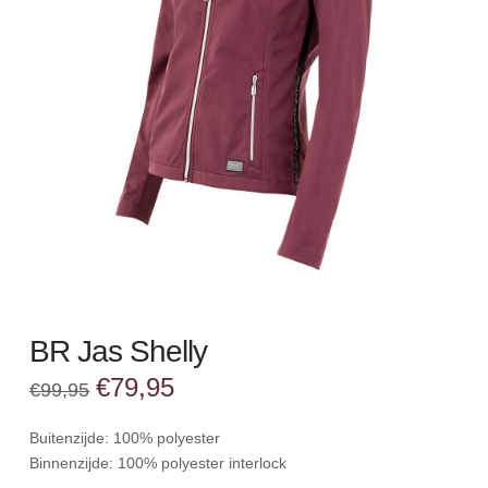
BR Jas Shelly
Oorspronkelijke
Huidige
€
79,95
€
99,95
prijs
prijs
was:
is:
€99,95.
€79,95.
Buitenzijde: 100% polyester
Binnenzijde: 100% polyester interlock