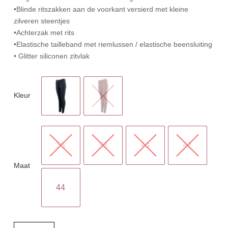
•Blinde ritszakken aan de voorkant versierd met kleine
zilveren steentjes
•Achterzak met rits
•Elastische tailleband met riemlussen / elastische beensluiting
• Glitter siliconen zitvlak
Kleur
36
38
40
42
Maat
44
BR