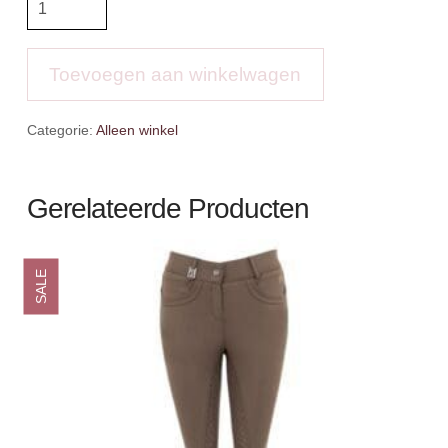
rijbroek
Rune
aantal
Toevoegen aan winkelwagen
Categorie:
Alleen winkel
Gerelateerde Producten
SALE