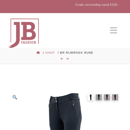
Gratis verzending vanaf €100,-
Nav
HOME
SHOP
BR RIJBROEK RUNE