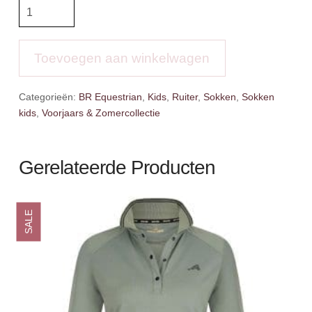
BR
Rijsokken
Kenny
aantal
Toevoegen aan winkelwagen
Categorieën:
BR Equestrian
,
Kids
,
Ruiter
,
Sokken
,
Sokken
kids
,
Voorjaars & Zomercollectie
Gerelateerde Producten
SALE