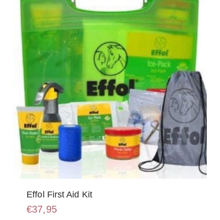
kan
gekozen
worden
op
de
productpagina
Effol First Aid Kit
€
37,95