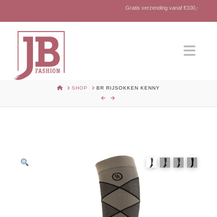
Gratis verzending vanaf €100,-
Nav
HOME
SHOP
BR RIJSOKKEN KENNY