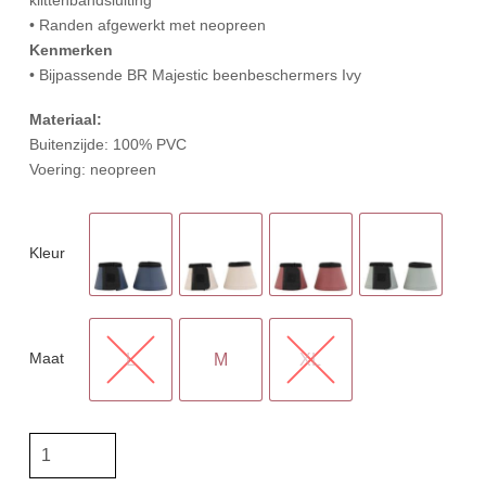
• Randen afgewerkt met neopreen
Kenmerken
• Bijpassende BR Majestic beenbeschermers Ivy
Materiaal:
Buitenzijde: 100% PVC
Voering: neopreen
Kleur
Maat
L
M
XL
BR
Springschoenen