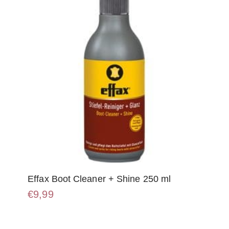
worden
op
de
productpagina
Effax Boot Cleaner + Shine 250 ml
€
9,99