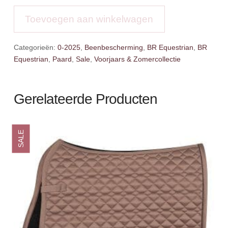
Ivy
aantal
Toevoegen aan winkelwagen
Categorieën:
0-2025
,
Beenbescherming
,
BR Equestrian
,
BR
Equestrian
,
Paard
,
Sale
,
Voorjaars & Zomercollectie
Gerelateerde Producten
SALE