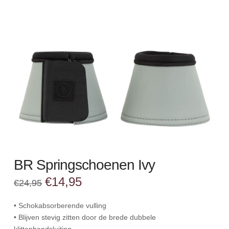
BR Springschoenen Ivy
Oorspronkelijke
Huidige
€
14,95
€
24,95
prijs
prijs
was:
is:
€24,95.
€14,95.
• Schokabsorberende vulling
• Blijven stevig zitten door de brede dubbele
klittenbandsluiting