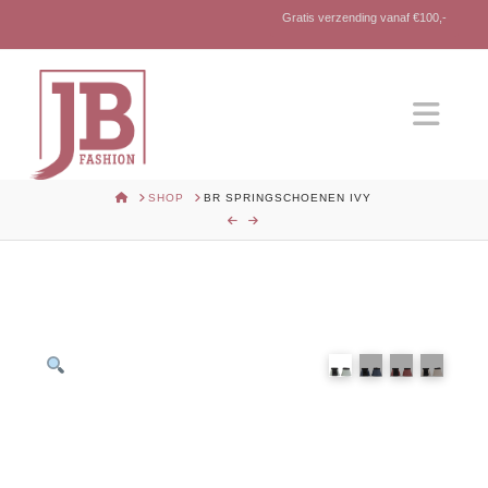
Gratis verzending vanaf €100,-
Nav
HOME
SHOP
BR SPRINGSCHOENEN IVY