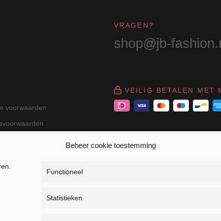
VRAGEN?
shop@jb-fashion.
VEILIG BETALEN MET 
e voorwaarden
gsvoorwaarden
Beheer cookie toestemming
ren.
Functioneel
Statistieken
r Dressage - Heuvelsweg 19 - 4321 TE Kerkwerve - K