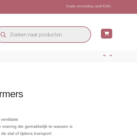
Gratis verzending vanaf €100,-
oducten
eken
rmers
ventilatie
 voering die gemakkelijk te wassen is
de stal of tijdens transport