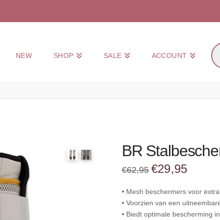
Pr
NEW
SHOP
SALE
ACCOUNT
zo
BR Stalbesche
Oorspronkelijke
Huidige
€
29,95
€
62,95
prijs
prijs
was:
is:
€62,95.
€29,95.
• Mesh beschermers voor extra 
• Voorzien van een uitneembare
• Biedt optimale bescherming in 