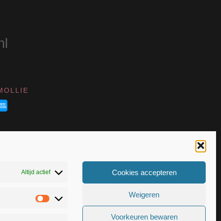
productpagina
nl
MOLLIE
Cookies accepteren
Altijd actief
Weigeren
Statistieken
VK 55367399
Voorkeuren bewaren