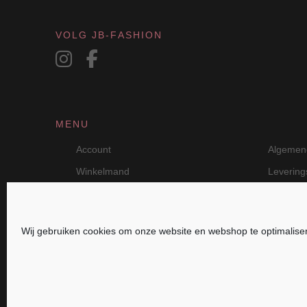
VOLG JB-FASHION
MENU
Account
Algemen
Winkelmand
Leverin
Wij gebruiken cookies om onze website en webshop te optimalise
JB Fashion — Powered by Jolanda Bevelande