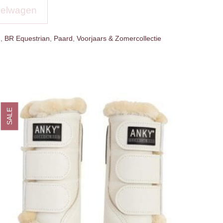
kelwagen
g
,
BR Equestrian
,
Paard
,
Voorjaars & Zomercollectie
SALE