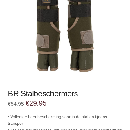
BR Stalbeschermers
Oorspronkelijke
Huidige
€
29,95
€
54,95
prijs
prijs
was:
is:
€54,95.
€29,95.
• Volledige beenbescherming voor in de stal en tijdens
transport
• Stevige strijkgedeeltes van polyester voor extra bescherming