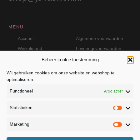
MENU
Account
Algemene voorwaarden
Winkelmand
Leveringsvoorwaarden
Beheer cookie toestemming
Wij gebruiken cookies om onze website en webshop te
VEILIG BETALEN MET MOLLIE
optimaliseren.
Functioneel
Altijd actief
Statistieken
Statistie
Marketing
Marketin
JB Fashion — Powered by Jolanda Bevelander