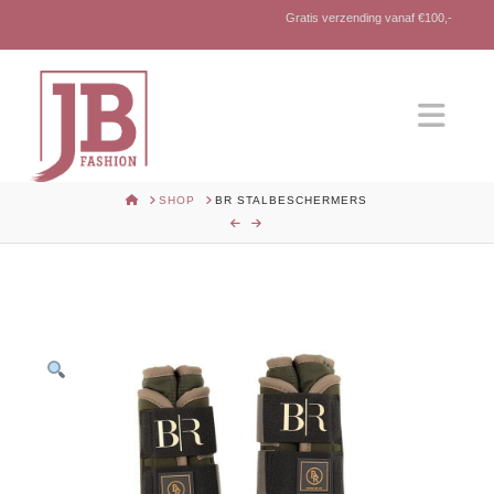
Gratis verzending vanaf €100,-
Nav
HOME
SHOP
BR STALBESCHERMERS