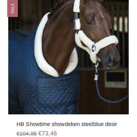
SALE
HB Showtime showdeken steelblue desir
Oorspronkelijke
Huidige
€
73,46
€
104,95