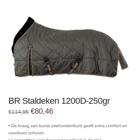
BR Staldeken 1200D-250gr
Oorspronkelijke
Huidige
€
80,46
€
114,95
prijs
prijs
was:
is:
€114,95.
€80,46.
• De kraag van kunst-zeehondenbont geeft extra comfort en
voorkomt schuren
• Loopsplitten voor bewegingsvrijheid in de stal