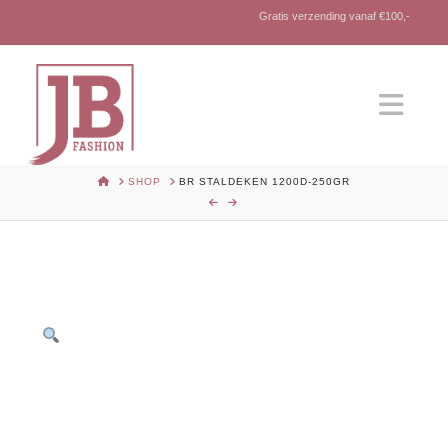
Gratis verzending vanaf €100,-
Nav
HOME
SHOP
BR STALDEKEN 1200D-250GR