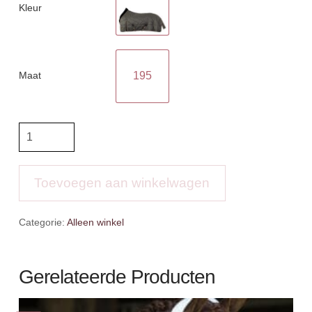
Kleur
Maat
195
BR
Staldeken
1200D-
250gr
Toevoegen aan winkelwagen
aantal
Categorie:
Alleen winkel
Gerelateerde Producten