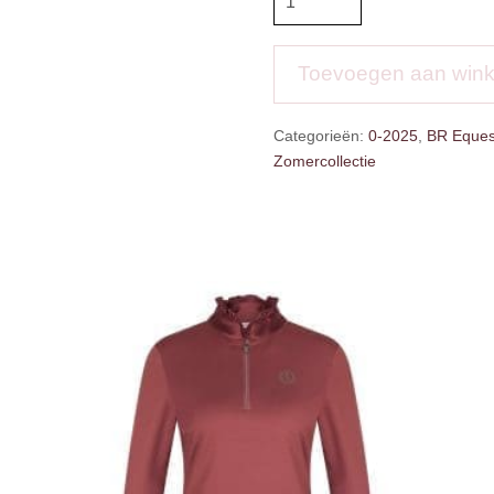
Tregging
Evita
aantal
Toevoegen aan win
Categorieën:
0-2025
,
BR Eques
Zomercollectie