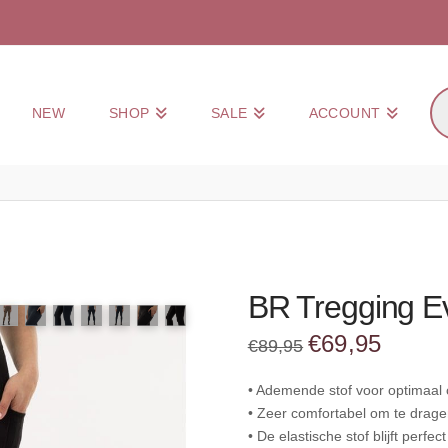
Pr
NEW
SHOP
SALE
ACCOUNT
zo
BR Tregging Ev
Oorspronkelijke
Huidige
€
69,95
€
89,95
prijs
prijs
was:
is:
€89,95.
€69,95.
• Ademende stof voor optimaal 
• Zeer comfortabel om te drage
• De elastische stof blijft perfec