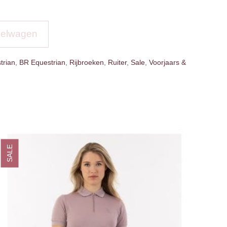
kelwagen
trian
,
BR Equestrian
,
Rijbroeken
,
Ruiter
,
Sale
,
Voorjaars &
SALE