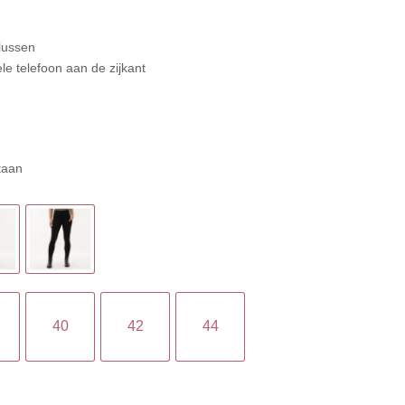
mlussen
le telefoon aan de zijkant
taan
40
42
44