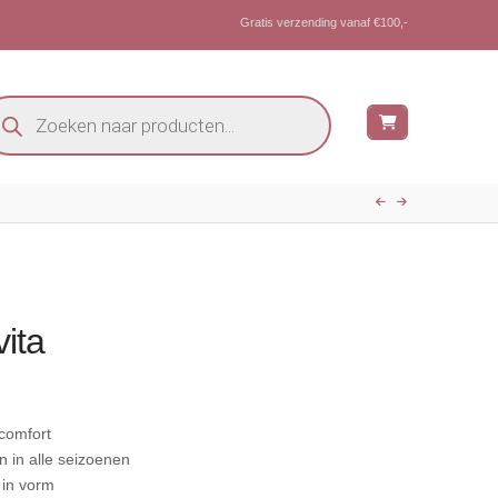
Gratis verzending vanaf €100,-
oducten
eken
ita
comfort
n in alle seizoenen
t in vorm