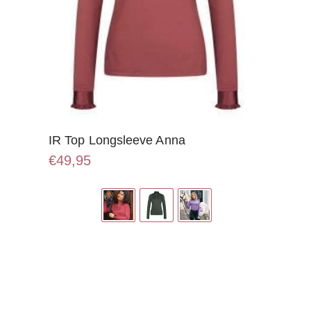
IR Top Longsleeve Anna
€
49,95
Dit
product
heeft
meerdere
variaties.
Deze
optie
kan
gekozen