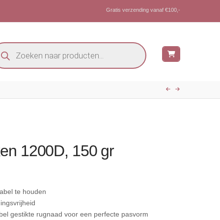
Gratis verzending vanaf €100,-
oducten
eken
en 1200D, 150 gr
e
.
abel te houden
ingsvrijheid
el gestikte rugnaad voor een perfecte pasvorm