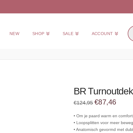
Pr
NEW
SHOP
SALE
ACCOUNT
zo
BR Turnoutdek
Oorspronkelijke
Huidig
€
87,46
€
124,95
prijs
prijs
was:
is:
€124,95.
€87,46
• Om je paard warm en comfort
• Loopsplitten voor meer beweg
• Anatomisch gevormd met dubb