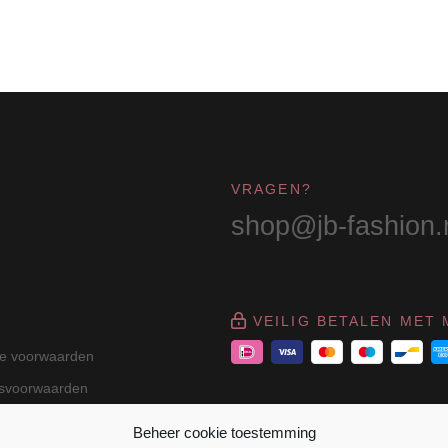
VRAGEN?
shop@jb-fashion.
VEILIG BETALEN MET 
e voorwaarden
gsvoorwaarden
Beheer cookie toestemming