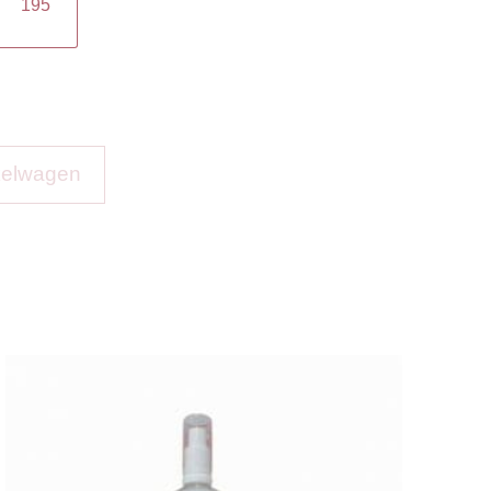
195
kelwagen