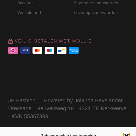
Account
Algemene voorwaarden
Winkelmand
Leveringsvoorwaarden
VEILIG BETALEN MET MOLLIE
JB Fashion — Powered by Jolanda Bevelander
Dressage - Heuvelsweg 19 - 4321 TE Kerkwerve
- KVK 55367399
Beheer cookie toestemming