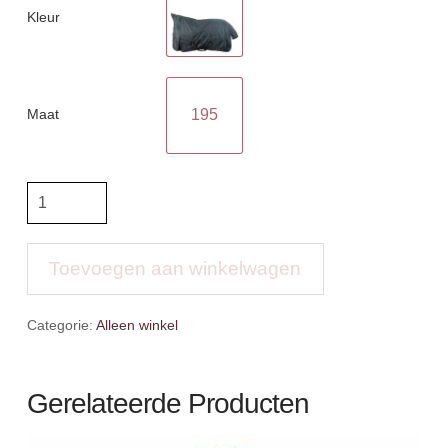
Kleur
Maat
195
BR
Turnoutdeken
hoge
hals
Toevoegen aan winkelwagen
1200D-
150gr
Categorie:
Alleen winkel
aantal
Gerelateerde Producten