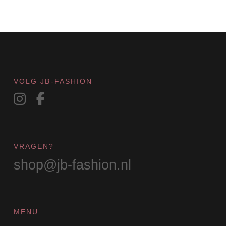
optie
kan
gekozen
worden
op
de
productpagina
VOLG JB-FASHION
VRAGEN?
shop@jb-fashion.nl
MENU