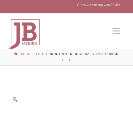
Gratis verzending vanaf €100,-
Nav
HOME
SHOP
BR TURNOUTDEKEN HOGE HALS 1200D-150GR