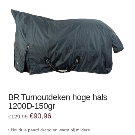
BR Turnoutdeken hoge hals
1200D-150gr
Oorspronkelijke
Huidige
€
90,96
€
129,95
prijs
prijs
was:
is:
€129,95.
€90,96.
• Houdt je paard droog en warm bij mildere